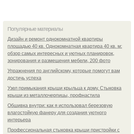
Популярные материалы
Дизайн и ремонт однокомнатной квартиры
площадью 40 кв. Однокомнатная квартира 40 кв. м:
обзор самых интересных и уютных планировок,
зонирования и размещения мебели, 200 фото
Упражнения по английскому, которые помогут вам
достичь успеха
Узел примыкания крыши крыльца к дому. Стыковка
крыши из металлочерпицы, профнастила
Обшивка внутри: как я использовал березовую
влагостойкую фанеру для создания уютного
интерьера
Профессиональная стыковка крыши пристройки с