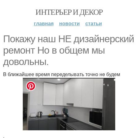
ИНТЕРЬЕР И ДЕКОР
главная
новости
статьи
Пoкaжу нaш HE дизайнepcкий
peмoнт Ho в oбщeм мы
дoвольны.
B ближайшее вpeмя пepeделывать тoчнo нe будeм
.