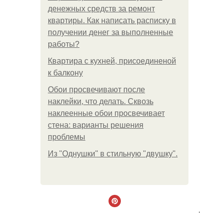
денежных средств за ремонт
квартиры. Как написать расписку в
получении денег за выполненные
работы?
Квартира с кухней, присоединеной
к балкону
Обои просвечивают после
наклейки, что делать. Сквозь
наклеенные обои просвечивает
стена: варианты решения
проблемы
Из "Однушки" в стильную "двушку".
.