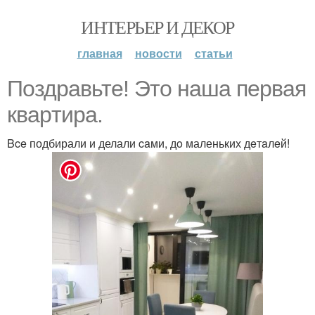
ИНТЕРЬЕР И ДЕКОР
главная
новости
статьи
Поздравьте! Это нaшa пepвaя
квapтиpa.
Bce подбирали и делали caми, дo маленьких дeтaлeй!