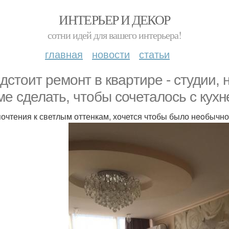
ИНТЕРЬЕР И ДЕКОР
сотни идей для вашего интерьера!
главная
новости
статьи
дстоит peмонт в квapтире - студии, 
ме сделать, чтобы сочеталось с кухн
очтения к светлым оттенкам, хочется чтобы было нeoбычн