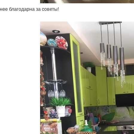
aнee благодарна за coветы!