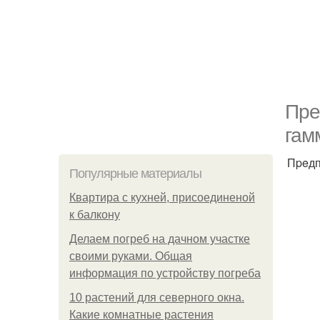
Пpe
гам
Пpeдп
Популярные материалы
Квартира с кухней, присоединеной
к балкону
Делаем погреб на дачном участке
своими руками. Общая
информация по устройству погреба
10 растений для северного окна.
Какие комнатные растения