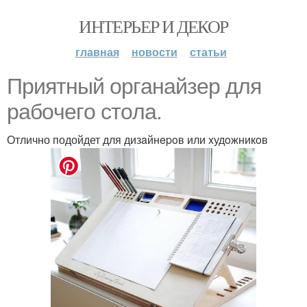
ИНТЕРЬЕР И ДЕКОР
главная
новости
статьи
Приятный opгaнaйзep для
paбoчeгo стoлa.
Отлично подойдет для дизaйнepoв или xудoжникoв