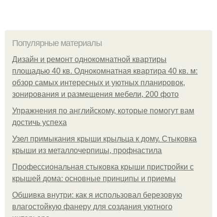
Популярные материалы
Дизайн и ремонт однокомнатной квартиры
площадью 40 кв. Однокомнатная квартира 40 кв. м:
обзор самых интересных и уютных планировок,
зонирования и размещения мебели, 200 фото
Упражнения по английскому, которые помогут вам
достичь успеха
Узел примыкания крыши крыльца к дому. Стыковка
крыши из металлочерпицы, профнастила
Профессиональная стыковка крыши пристройки с
крышей дома: основные принципы и приемы
Обшивка внутри: как я использовал березовую
влагостойкую фанеру для создания уютного