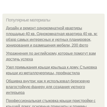
Популярные материалы
Дизайн и ремонт однокомнатной квартиры
площадью 40 кв. Однокомнатная квартира 40 кв. м:
обзор самых интересных и уютных планировок,
зонирования и размещения мебели, 200 фото
Упражнения по английскому, которые помогут вам
достичь успеха
Узел примыкания крыши крыльца к дому. Стыковка
крыши из металлочерпицы, профнастила
Обшивка внутри: как я использовал березовую
влагостойкую фанеру для создания уютного
интерьера
Профессиональная стыковка крыши пристройки с
крышей дома: основные принципы и приемы