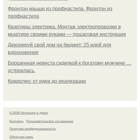
Фронтон крыши из профнастила. Фронтон из
профнастила
Квартиры электрика. Монтаж электропроводки в
квартире своими руками — пошаговая инструкция
Декорируй свой дом на бюджет: 25 идей для
вдохновения
Брошенная невеста сиделкой к богатому мужчине …
устроилась.
Ковролин: от идеи до реализации
© 2026 Интерьер и декор
Контакты
Пользовательское соглашение
Политика конфидециальности
Обратная связь