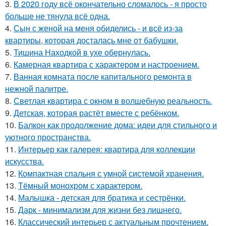
3.
В 2020 году всё окончательно сломалось - я просто
больше не тянула всё одна.
4.
Сын с женой на меня обиделись - и всё из-за
квартиры, которая досталась мне от бабушки.
5.
Тишина Находкой в ухе обернулась.
6.
Камерная квартира с характером и настроением.
7.
Ванная комната после капитального ремонта в
нежной палитре.
8.
Светлая квартира с окном в волшебную реальность.
9.
Детская, которая растёт вместе с ребёнком.
10.
Балкон как продолжение дома: идеи для стильного и
уютного пространства.
11.
Интерьер как галерея: квартира для коллекции
искусства.
12.
Компактная спальня с умной системой хранения.
13.
Тёмный монохром с характером.
14.
Малышка - детская для братика и сестрёнки.
15.
Дарк - минимализм для жизни без лишнего.
16.
Классический интерьер с актуальным прочтением.