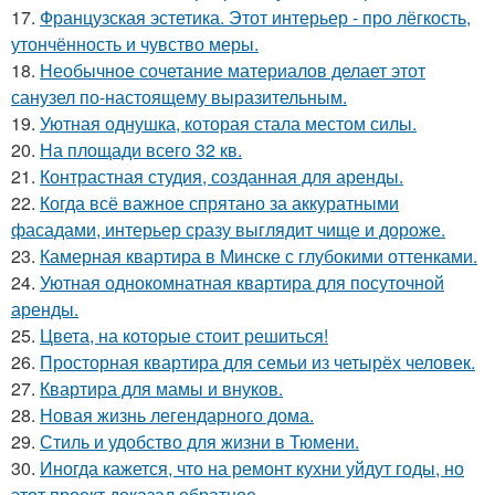
17.
Французская эстетика. Этот интерьер - про лёгкость,
утончённость и чувство меры.
18.
Необычное сочетание материалов делает этот
санузел по-настоящему выразительным.
19.
Уютная однушка, которая стала местом силы.
20.
На площади всего 32 кв.
21.
Контрастная студия, созданная для аренды.
22.
Когда всё важное спрятано за аккуратными
фасадами, интерьер сразу выглядит чище и дороже.
23.
Камерная квартира в Минске с глубокими оттенками.
24.
Уютная однокомнатная квартира для посуточной
аренды.
25.
Цвета, на которые стоит решиться!
26.
Просторная квартира для семьи из четырёх человек.
27.
Квартира для мамы и внуков.
28.
Новая жизнь легендарного дома.
29.
Стиль и удобство для жизни в Тюмени.
30.
Иногда кажется, что на ремонт кухни уйдут годы, но
этот проект доказал обратное.