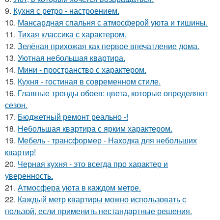
9.
Кухня с ретро - настроением.
10.
Мансардная спальня с атмосферой уюта и тишины.
11.
Тихая классика с характером.
12.
Зелёная прихожая как первое впечатление дома.
13.
Уютная небольшая квартира.
14.
Мини - пространство с характером.
15.
Кухня - гостиная в современном стиле.
16.
Главные тренды обоев: цвета, которые определяют
сезон.
17.
Бюджетный ремонт реально -!
18.
Небольшая квартира с ярким характером.
19.
Мебель - трансформер - Находка для небольших
квартир!
20.
Черная кухня - это всегда про характер и
уверенность.
21.
Атмосфера уюта в каждом метре.
22.
Каждый метр квартиры можно использовать с
пользой, если применить нестандартные решения.