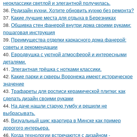
неоклассики светлой и элегантной получилась.
36.
Редизайн кухни. Хотите обновить кухню без ремонта?
37.
Какие лучшие места для отдыха в Березниках
38.
Обшивка стен фанерой внутри дома своими руками:
пошаговая инструкция
39.
Преимущества отделки каркасного дома фанерой:
советы и рекомендации
40.
Евродвушка с уютной атмосферой и интересными
деталями.
41.
Элегантная трёшка с нотками классики.
42.
Какие парки и скверы Воронежа имеют историческое
значение
43.
Трафареты для росписи керамической плитки: как
сделать дизайн своими руками
44.
На даче нашли старую тумбу и решили не
выбрасывать.
45.
Визуальный шик: квартира в Минске как пример
дорогого интерьера.
46.
Когда технологии встречаются с дизайном -