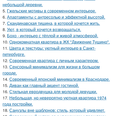
небольшой деревни.
5.
Гжельские мотивы в современном интерьере.
6.
Апартаменты с антресолью и эффектной высотой.
7.
Скандинавская тишина, в которой хочется жить.
8.
Уют, в который хочется возвращаться.
9.
Бохо - интерьер с тёплой и живой атмосферой.
10.
Однокомнатная квартира в ЖК "Движение Тушино".
11.
Цвета и текстуры: уютный интерьер в Санкт-
петербурге.
12.
Современная квартира с личным характером.
13.
Сенсорный минимализм для жизни в большом
городе.
14.
Современный японский минимализм в Краснодаре.
15.
Диван как главный акцент гостиной.
16.
Стильная евродвушка для молодой девушки.
17.
Небольшая, но невероятно уютная квартира 1974
года постройки.
18.
Санузлы вне шаблонов: стиль, который удивляет.