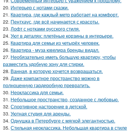
19.
Современный интерьер с уважением к прошлому.
20.
Интерьер с нотами сказки.
21.
Квартира, где каждый метр работает на комфорт.
22.
Пентхаус, где всё начинается с красоты.
23.
Лофт с нотками русского стиля.
24.
Уют в деталях: плетёные корзины в интерьере.
25.
Квартира для семьи из четырёх человек.
26.
Квартира - муза ювелира бренды видал.
27.
Необязательно иметь большую квартиру, чтобы
разместить удобную зону для стирки.
28.
Ванная, в которую хочется возвращаться.
29.
Даже компактное пространство можно в
полноценную гардеробную превратить.
30.
Неоклассика для семьи.
31.
Небольшое пространство, созданное с любовью.
32.
Спортивное настроение в детской.
33.
Уютная студия для аренды.
34.
Однушка в Петербурге с мягкой элегантностью.
35.
Стильная неоклассика. Небольшая квартира в стиле