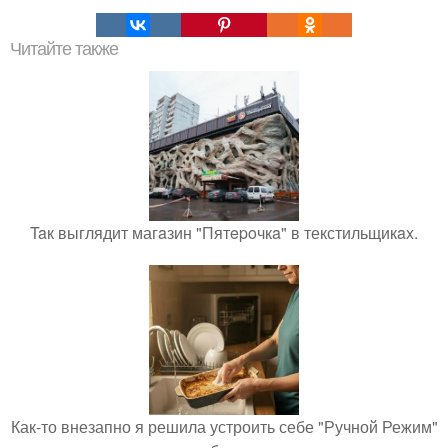
Читайте также
Taк выглядит магaзин "Пятepoчкa" в текстильщикax.
Как-то внезапно я решила устроить себе "Ручной Режим"