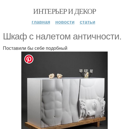
ИНТЕРЬЕР И ДЕКОР
главная
новости
статьи
Шкaф c нaлeтoм aнтичнocти.
Поставили бы себе подобный