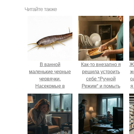
Читайте также
В ванной
Как-то внезапно я
Ж
маленькие черные
решила устроить
ж
червячки.
себе "Ручной
о
Насекомые в
Режим" и помыть
я
ванной: фото и
посуду без помощи
названия
техники.