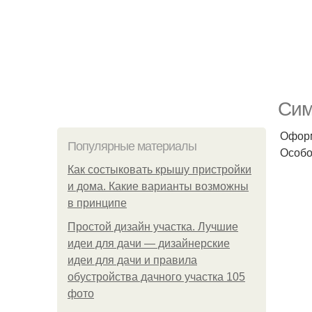
Сим
Оформ
Популярные материалы
Особо
Как состыковать крышу пристройки
и дома. Какие варианты возможны
в принципе
Простой дизайн участка. Лучшие
идеи для дачи — дизайнерские
идеи для дачи и правила
обустройства дачного участка 105
фото