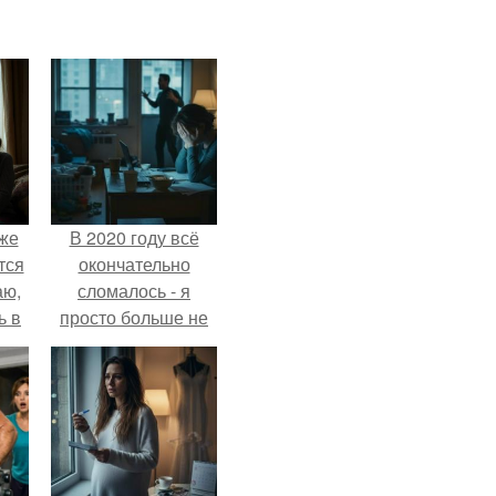
Уже
В 2020 году всё
тся
окончательно
аю,
сломалось - я
ь в
просто больше не
.
тянула всё одна.