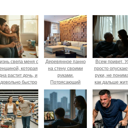
изнь свела меня с
Деревянное панно
Всем привет. 
енщиной, которая
на стену своими
просто опускаю
дна растит дочь, и
руками.
руки, не поним
 довольно быстро
Потрясающий
как дальше жит
привязался к ним
декор стены за
этой ситуации
обеим.
небольшие деньги
– эффектное 3D
панно из
деревянных
брусков