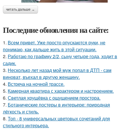
читать дальше →
Последние обновления на сайте:
1.
Всем привет. Уже просто опускаются руки, не
понимаю, как дальше жить в этой ситуации.
2.
Работаю по графику 2/2, сыну четыре года, ходит в
садик.
3.
Несколько лет назад мой муж попал в ДТП - сам
виноват, въехал в другую женщину.
4.
Встреча на ночной трассе.
5.
Камерная квартира с характером и настроением.
6.
Светлая хрущёвка с ощущением простора.
7.
Ботанические постеры в интерьере: природная
лёгкость и стиль.
8.
Топ - 8 универсальных цветовых сочетаний для
стильного интерьера.