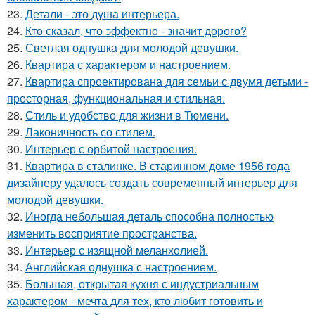
23.
Детали - это душа интерьера.
24.
Кто сказал, что эффектно - значит дорого?
25.
Светлая однушка для молодой девушки.
26.
Квартира с характером и настроением.
27.
Квартира спроектирована для семьи с двумя детьми -
просторная, функциональная и стильная.
28.
Стиль и удобство для жизни в Тюмени.
29.
Лаконичность со стилем.
30.
Интерьер с орбитой настроения.
31.
Квартира в сталинке. В старинном доме 1956 года
дизайнеру удалось создать современный интерьер для
молодой девушки.
32.
Иногда небольшая деталь способна полностью
изменить восприятие пространства.
33.
Интерьер с изящной меланхолией.
34.
Английская однушка с настроением.
35.
Большая, открытая кухня с индустриальным
характером - мечта для тех, кто любит готовить и