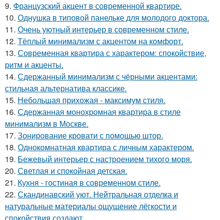
9.
Французский акцент в современной квартире.
10.
Однушка в типовой панельке для молодого доктора.
11.
Очень уютный интерьер в современном стиле.
12.
Тёплый минимализм с акцентом на комфорт.
13.
Современная квартира с характером: спокойствие,
ритм и акценты.
14.
Сдержанный минимализм с чёрными акцентами:
стильная альтернатива классике.
15.
Небольшая прихожая - максимум стиля.
16.
Сдержанная монохромная квартира в стиле
минимализм в Москве.
17.
Зонирование кровати с помощью штор.
18.
Однокомнатная квартира с личным характером.
19.
Бежевый интерьер с настроением тихого моря.
20.
Светлая и спокойная детская.
21.
Кухня - гостиная в современном стиле.
22.
Скандинавский уют. Нейтральная отделка и
натуральные материалы ощущение лёгкости и
спокойствия создают.