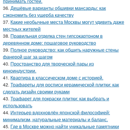
принимать гостей.
36.
Дешёвые варианты обшивки мансарды: как
сэкономить без ущерба качеству
37.
Какие необычные места Москвы могут удивить даже
местных жителей
38.
Правильная отделка стен гипсокартоном в
деревянном доме: пошаговое руководство
39.
Полное руководство: как обшить наружные стены
фанерой шаг за шагом
40.
Пространство для творческой пары из
киноиндустрии.
41.
Квартира в классическом доме с историей.
42.
Трафареты для росписи керамической плитки: как
сделать дизайн своими руками
43.
Трафарет для покраски плитки: как выбрать и
использовать
44.
Интерьер вдохновлён японской философией:
минимализм, натуральные материалы и баланс.
45.
Где в Москве можно найти уникальные памятники