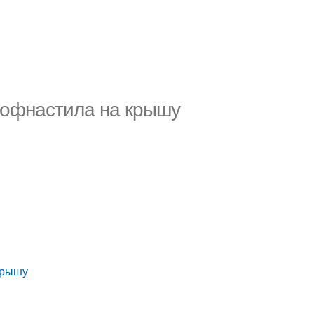
рофнастила на крышу
у
крышу