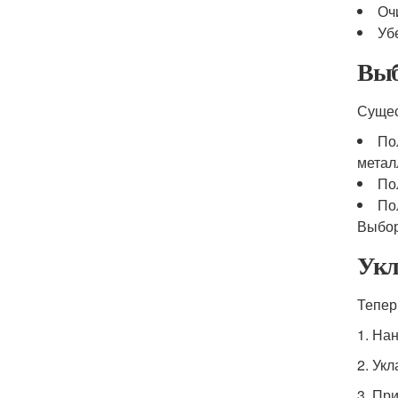
Оч
Уб
Выб
Сущес
По
метал
По
По
Выбор
Укл
Тепер
1. На
2. Ук
3. Пр