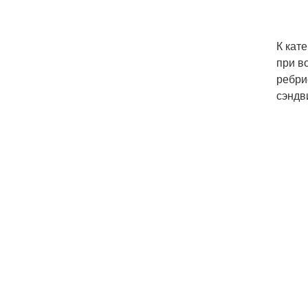
К кат
при в
ребри
сэндв