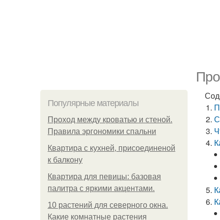
Про
Сод
Популярные материалы
П
С
Проход между кроватью и стеной.
Ч
Правила эргономики спальни
К
Квартира с кухней, присоединеной
к балкону
Квартира для певицы: базовая
палитра с яркими акцентами.
К
К
10 растений для северного окна.
Какие комнатные растения