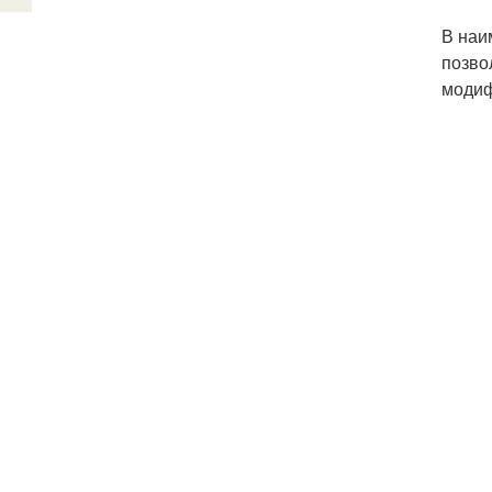
В наи
позво
модиф