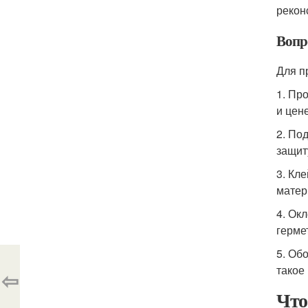
рекон
Вопр
Для п
1. Пр
и цене
2. По
защиту
3. Кл
матер
4. Ок
герме
5. Об
такое
⇦
Что