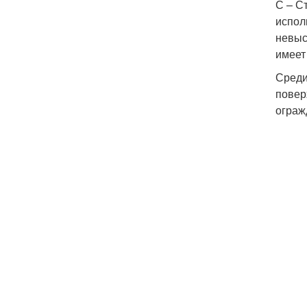
С – С
испол
невыс
имеет
Среди
повер
ограж