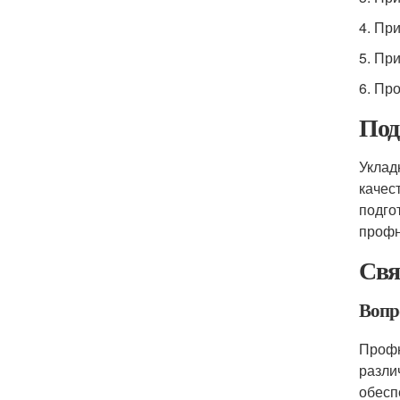
4. Пр
5. Пр
6. Пр
Под
Уклад
качес
подго
профн
Свя
Вопро
Профн
разли
обесп