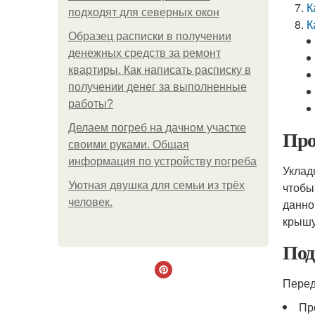
К
подходят для северных окон
К
Образец расписки в получении
денежных средств за ремонт
квартиры. Как написать расписку в
получении денег за выполненные
работы?
Делаем погреб на дачном участке
Про
своими руками. Общая
информация по устройству погреба
Уклад
Уютная двушка для семьи из трёх
чтобы
человек.
данно
крышу
Под
Перед
Пр