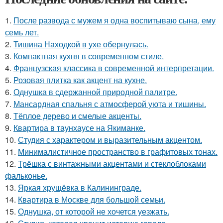
1.
После развода с мужем я одна воспитываю сына, ему
семь лет.
2.
Тишина Находкой в ухе обернулась.
3.
Компактная кухня в современном стиле.
4.
Французская классика в современной интерпретации.
5.
Розовая плитка как акцент на кухне.
6.
Однушка в сдержанной природной палитре.
7.
Мансардная спальня с атмосферой уюта и тишины.
8.
Тёплое дерево и смелые акценты.
9.
Квартира в таунхаусе на Якиманке.
10.
Студия с характером и выразительным акцентом.
11.
Минималистичное пространство в графитовых тонах.
12.
Трёшка с винтажными акцентами и стеклоблоками
фальконье.
13.
Яркая хрущёвка в Калининграде.
14.
Квартира в Москве для большой семьи.
15.
Однушка, от которой не хочется уезжать.