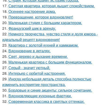
16.
Студия, которая хранит историю города.
17.
Светлая квартира, которая дышит спокойствием.
18.
Осеннее настроение дома.
19.
Превращение, которое вдохновляет!
20.
Маленькая студия с большим характером.
21.
Французский шик в аренду.
22.
Немного творчества, чувство стиля и доля юмора -
идеальный рецепт вдохновения!
23.
Квартира с золотой кухней и хаммамом.
24.
Вдохновение в деталях.
25.
Свет, дерево и дыхание времени.
26.
Маленькая квартира с большим функционалом.
27.
Серый - значит уютный.
28.
Интерьер с орбитой настроения.
29.
Иногда небольшая деталь способна полностью
изменить восприятие пространства.
30.
Бордовые и синие акценты: сильное сочетание.
31.
Вдохновляющие кухонные фартуки.
32.
Современная классика в светлых оттенках.