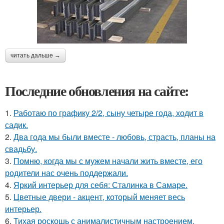
читать дальше →
Последние обновления на сайте:
1.
Работаю по графику 2/2, сыну четыре года, ходит в
садик.
2.
Два года мы были вместе - любовь, страсть, планы на
свадьбу.
3.
Помню, когда мы с мужем начали жить вместе, его
родители нас очень поддержали.
4.
Яркий интерьер для себя: Сталинка в Самаре.
5.
Цветные двери - акцент, который меняет весь
интерьер.
6.
Тихая роскошь с анималистичным настроением.