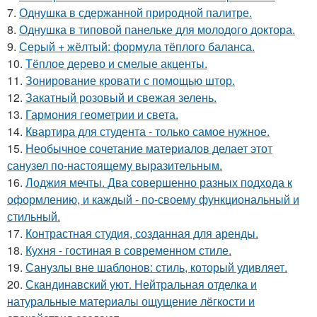
7.
Однушка в сдержанной природной палитре.
8.
Однушка в типовой панельке для молодого доктора.
9.
Серый + жёлтый: формула тёплого баланса.
10.
Тёплое дерево и смелые акценты.
11.
Зонирование кровати с помощью штор.
12.
Закатный розовый и свежая зелень.
13.
Гармония геометрии и света.
14.
Квартира для студента - только самое нужное.
15.
Необычное сочетание материалов делает этот
санузел по-настоящему выразительным.
16.
Лоджия мечты. Два совершенно разных подхода к
оформлению, и каждый - по-своему функциональный и
стильный.
17.
Контрастная студия, созданная для аренды.
18.
Кухня - гостиная в современном стиле.
19.
Санузлы вне шаблонов: стиль, который удивляет.
20.
Скандинавский уют. Нейтральная отделка и
натуральные материалы ощущение лёгкости и