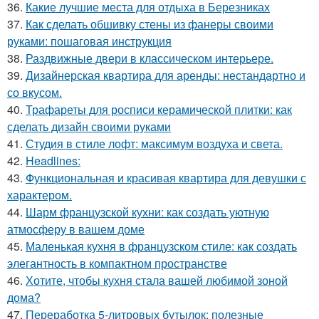
36.
Какие лучшие места для отдыха в Березниках
37.
Как сделать обшивку стены из фанеры своими
руками: пошаговая инструкция
38.
Раздвижные двери в классическом интерьере.
39.
Дизайнерская квартира для аренды: нестандартно и
со вкусом.
40.
Трафареты для росписи керамической плитки: как
сделать дизайн своими руками
41.
Студия в стиле лофт: максимум воздуха и света.
42.
Headlines:
43.
Функциональная и красивая квартира для девушки с
характером.
44.
Шарм французской кухни: как создать уютную
атмосферу в вашем доме
45.
Маленькая кухня в французском стиле: как создать
элегантность в компактном пространстве
46.
Хотите, чтобы кухня стала вашей любимой зоной
дома?
47.
Переработка 5-литровых бутылок: полезные