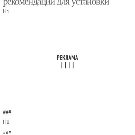
рекомендации для установки
H1
Полотна на крыше
Полотно на крыше
Кровельный профлист
Профлист для крыши
Настил из профлиста
Крыши из профнастила
###
H2
###