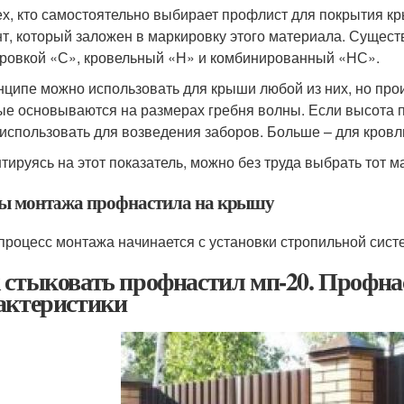
ех, кто самостоятельно выбирает профлист для покрытия к
т, который заложен в маркировку этого материала. Существ
ровкой «С», кровельный «Н» и комбинированный «НС».
нципе можно использовать для крыши любой из них, но прои
ые основываются на размерах гребня волны. Если высота 
 использовать для возведения заборов. Больше – для кровл
тируясь на этот показатель, можно без труда выбрать тот 
ы монтажа профнастила на крышу
 процесс монтажа начинается с установки стропильной сист
 стыковать профнастил мп-20. Профнас
актеристики