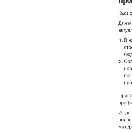
Как п
Для м
актуа
В н
стр
бюд
Сов
нор
пос
про
Прист
профи
И зде
волны
матер