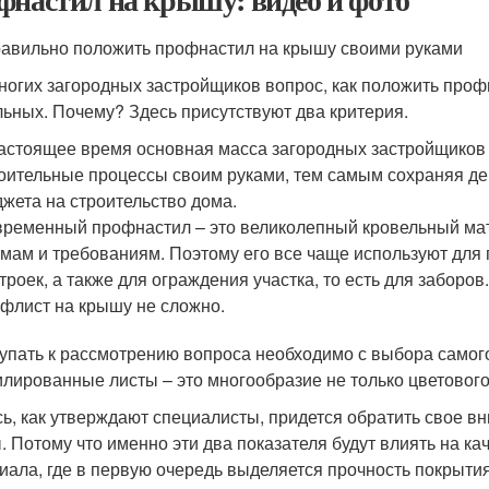
равильно положить профнастил на крышу своими руками
ногих загородных застройщиков вопрос, как положить проф
льных. Почему? Здесь присутствуют два критерия.
астоящее время основная масса загородных застройщиков
оительные процессы своим руками, тем самым сохраняя де
жета на строительство дома.
ременный профнастил – это великолепный кровельный мат
мам и требованиям. Поэтому его все чаще используют для
троек, а также для ограждения участка, то есть для заборов
флист на крышу не сложно.
упать к рассмотрению вопроса необходимо с выбора самог
лированные листы – это многообразие не только цветовог
сь, как утверждают специалисты, придется обратить свое в
. Потому что именно эти два показателя будут влиять на к
иала, где в первую очередь выделяется прочность покрытия