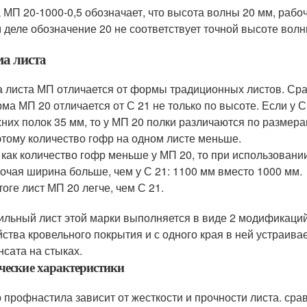
 МП 20-1000-0,5 обозначает, что высота волны 20 мм, рабо
 деле обозначение 20 не соответствует точной высоте волны
а листа
 листа МП отличается от формы традиционных листов. Ср
ма МП 20 отличается от С 21 не только по высоте. Если у
них полок 35 мм, то у МП 20 полки различаются по размера
тому количество гофр на одном листе меньше.
 как количество гофр меньше у МП 20, то при использовани
очая ширина больше, чем у С 21: 1100 мм вместо 1000 мм.
тоге лист МП 20 легче, чем С 21.
льный лист этой марки выполняется в виде 2 модификаци
йства кровельного покрытия и с одного края в ней устраив
нсата на стыках.
ческие характеристики
 профнастила зависит от жесткости и прочности листа. сра