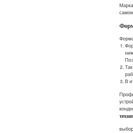
Марка
самом
Форм
Форма
Фор
ниж
Поэ
Так
раб
В и
Профи
устро
конде
техни
выбор