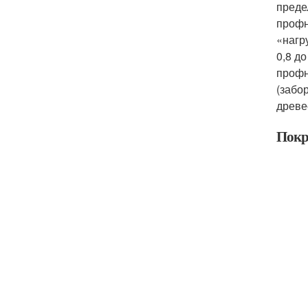
преде
профн
«нагр
0,8 до
профн
(забо
древе
Покр