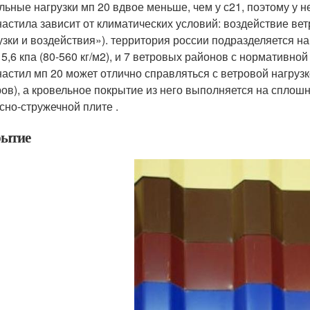
льные нагрузки мп 20 вдвое меньше, чем у с21, поэтому у
астила зависит от климатических условий: воздействие ветр
узки и воздействия»). территория россии подразделяется на
 5,6 кпа (80-560 кг/м2), и 7 ветровых районов с нормативной н
астил мп 20 может отлично справляться с ветровой нагруз
ров), а кровельное покрытие из него выполняется на сплош
сно-стружечной плите .
ытие