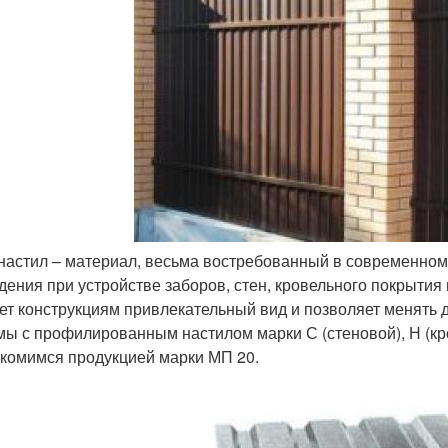
астил – материал, весьма востребованный в современном с
дения при устройстве заборов, стен, кровельного покрыти
ет конструкциям привлекательный вид и позволяет менять 
мы с профилированным настилом марки С (стеновой), Н (кро
комимся продукцией марки МП 20.