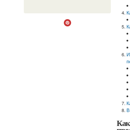
К
К
И
п
К
В
Как
про