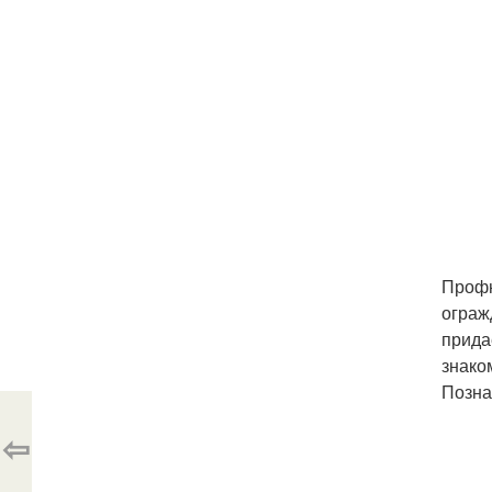
Профн
ограж
прида
знако
Позна
⇦