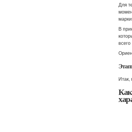
Для т
момен
марки
В при
котор
всего
Ориен
Этап
Итак,
Как
хар