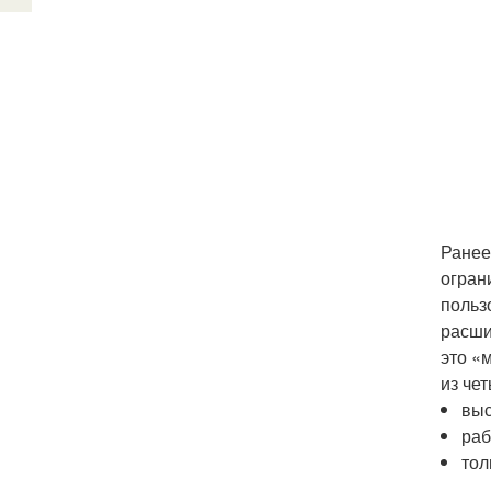
Ранее
огран
польз
расши
это «
из че
выс
раб
тол