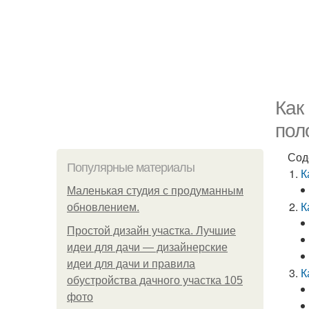
Как
пол
Сод
Популярные материалы
К
Маленькая студия с продуманным
К
обновлением.
Простой дизайн участка. Лучшие
идеи для дачи — дизайнерские
идеи для дачи и правила
К
обустройства дачного участка 105
фото