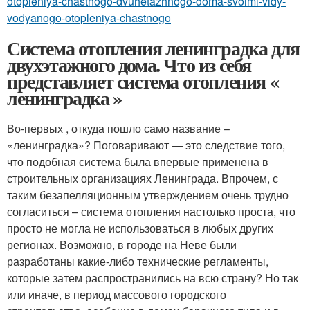
otopleniya-chastnogo-dvuhetazhnogo-doma-svoimi-vidy-
vodyanogo-otopleniya-chastnogo
Система отопления ленинградка для
двухэтажного дома. Что из себя
представляет система отопления «
ленинградка »
Во-первых , откуда пошло само название –
«ленинградка»? Поговаривают — это следствие того,
что подобная система была впервые применена в
строительных организациях Ленинграда. Впрочем, с
таким безапелляционным утверждением очень трудно
согласиться – система отопления настолько проста, что
просто не могла не использоваться в любых других
регионах. Возможно, в городе на Неве были
разработаны какие-либо технические регламенты,
которые затем распространились на всю страну? Но так
или иначе, в период массового городского