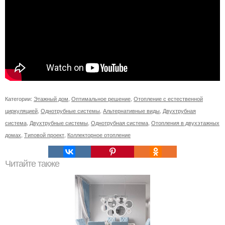
Категории:
Этажный дом
,
Оптимальное решение
,
Отопление с естественной
циркуляцией
,
Однотрубные системы
,
Альтернативные виды
,
Двухтрубная
система
,
Двухтрубные системы
,
Однотрубная система
,
Отопления в двухэтажных
домах
,
Типовой проект
,
Коллекторное отопление
Читайте также