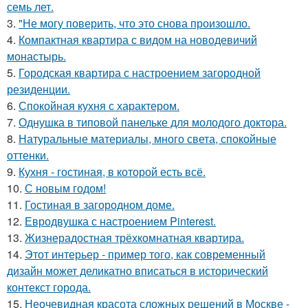
семь лет.
3.
"Не могу поверить, что это снова произошло.
4.
Компактная квартира с видом на новодевичий
монастырь.
5.
Городская квартира с настроением загородной
резиденции.
6.
Спокойная кухня с характером.
7.
Однушка в типовой панельке для молодого доктора.
8.
Натуральные материалы, много света, спокойные
оттенки.
9.
Кухня - гостиная, в которой есть всё.
10.
С новым годом!
11.
Гостиная в загородном доме.
12.
Евродвушка с настроением Pinterest.
13.
Жизнерадостная трёхкомнатная квартира.
14.
Этот интерьер - пример того, как современный
дизайн может деликатно вписаться в исторический
контекст города.
15.
Неочевидная красота сложных решений в Москве -