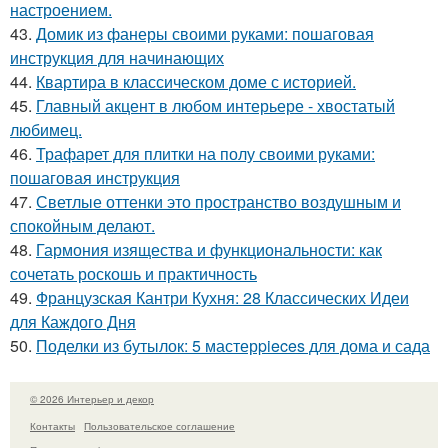
настроением.
43.
Домик из фанеры своими руками: пошаговая
инструкция для начинающих
44.
Квартира в классическом доме с историей.
45.
Главный акцент в любом интерьере - хвостатый
любимец.
46.
Трафарет для плитки на полу своими руками:
пошаговая инструкция
47.
Светлые оттенки это пространство воздушным и
спокойным делают.
48.
Гармония изящества и функциональности: как
сочетать роскошь и практичность
49.
Французская Кантри Кухня: 28 Классических Идеи
для Каждого Дня
50.
Поделки из бутылок: 5 мастерpieces для дома и сада
© 2026 Интерьер и декор
Контакты
Пользовательское соглашение