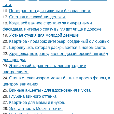
сити.
16.
Пространство для тишины и безопасности.
17.
Светлая и спокойная детская.
18.
Когда всё важное спрятано за аккуратными
фасадами, интерьер сразу выглядит чище и дороже.
19.
Уютная студия для молодой девушки.
20.
Квартира - подарок: интерьер, созданный с любовью.
21.
Евродвушка, которая раскрывается в новом свете.
22.
Хрущёвка, которая удивляет: дизайнерский апгрейд
для аренды.
23.
Этнический характер с калининградским
настроением.
24.
Стена с телевизором может быть не просто фоном, а
центром внимания.
25.
Винные акценты - для вдохновения и уюта.
26.
Глубина винного оттенка.
27.
Квартира для мамы и внуков.
28.
Элегантность Москва - сити.