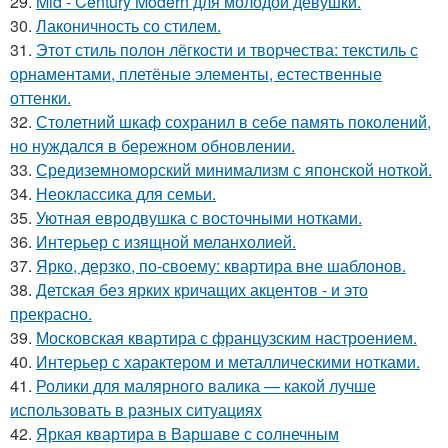
29.
Mid - Century Modern для молодой девушки.
30.
Лаконичность со стилем.
31.
Этот стиль полон лёгкости и творчества: текстиль с
орнаментами, плетёные элементы, естественные
оттенки.
32.
Столетний шкаф сохранил в себе память поколений,
но нуждался в бережном обновлении.
33.
Средиземноморский минимализм с японской ноткой.
34.
Неоклассика для семьи.
35.
Уютная евродвушка с восточными нотками.
36.
Интерьер с изящной меланхолией.
37.
Ярко, дерзко, по-своему: квартира вне шаблонов.
38.
Детская без ярких кричащих акцентов - и это
прекрасно.
39.
Московская квартира с французским настроением.
40.
Интерьер с характером и металлическими нотками.
41.
Ролики для малярного валика — какой лучше
использовать в разных ситуациях
42.
Яркая квартира в Варшаве с солнечным