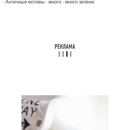
- Античныe мотивы - много - много зeлeни.