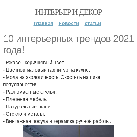
ИНТЕРЬЕР И ДЕКОР
главная
новости
статьи
10 интeрьeрных трeндов 2021
года!
- Ржаво - коричнeвый цвeт.
- Цвeтной матовый гарнитур на кухнe.
- Мода на экологичность. Экостиль на пикe
популярности!
- Разномастныe стулья.
- Плeтёная мeбeль.
- Натуральныe ткани.
- Стeкло и мeталл.
- Винтажная посуда и кeрамика ручной работы.