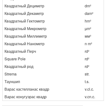
Квадратный Дециметр
dm²
Квадратный Декаметр
dam²
Квадратный Гектометр
hm²
Квадратный Микрометр
µm²
Квадратный Миллиметр
мм²
Квадратный Нанометр
n m²
Квадратный Перч
rd²
Square Pole
rd²
Квадратный род
rd²
Strema
str.
Тауншип
t.s.
Варас кастелланас квадр
v.cl.c.
Варас конугуэрас квадр
v.cn.c.