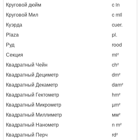
Круговой дюйм
c in
Круговой Мил
c mil
Куэрда
cuer.
Plaza
pl.
Руд
rood
Секция
mi²
Квадратный Чейн
ch²
Квадратный Дециметр
dm²
Квадратный Декаметр
dam²
Квадратный Гектометр
hm²
Квадратный Микрометр
µm²
Квадратный Миллиметр
мм²
Квадратный Нанометр
n m²
Квадратный Перч
rd²