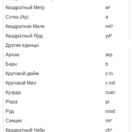
Квадратный Метр
м²
Сотка (Ар)
a
Квадратная Миля
mil²
Квадратный Ярд
yd²
Другие единцы
Арпан
arp.
Барн
b
Круговой дюйм
c in
Круговой Мил
c mil
Куэрда
cuer.
Plaza
pl.
Руд
rood
Секция
mi²
Квадратный Чейн
ch²