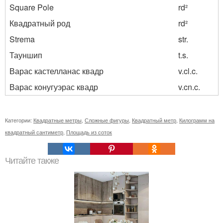
Square Pole
rd²
Квадратный род
rd²
Strema
str.
Тауншип
t.s.
Варас кастелланас квадр
v.cl.c.
Варас конугуэрас квадр
v.cn.c.
Категории:
Квадратные метры
,
Сложные фигуры
,
Квадратный метр
,
Килограмм на
квадратный сантиметр
,
Площадь из соток
Читайте также