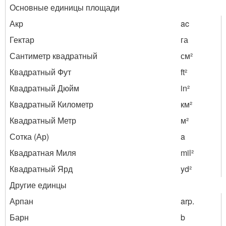
Основные единицы площади
Акр
ac
Гектар
га
Сантиметр квадратный
см²
Квадратный Фут
ft²
Квадратный Дюйм
in²
Квадратный Километр
км²
Квадратный Метр
м²
Сотка (Ар)
a
Квадратная Миля
mil²
Квадратный Ярд
yd²
Другие единцы
Арпан
arp.
Барн
b