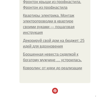
Фронтон крыши из профнастила.
Фронтон из профнастила
Квартиры электрика. Монтаж
электропроводки в квартире
своими руками — пошаговая
инструкция
Декорируй свой дом на бюджет: 25
идей для вдохновения
Брошенная невеста сиделкой к
богатому мужчине … устроилась.
Ковролин: от идеи до реализации
.