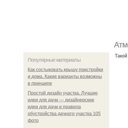
Атм
Такой
Популярные материалы
Как состыковать крышу пристройки
и дома. Какие варианты возможны
в принципе
Простой дизайн участка. Лучшие
идеи для дачи — дизайнерские
идеи для дачи и правила
обустройства дачного участка 105
фото