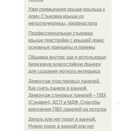
Узел примыкания крыши крыльца к
дому. Стыковка крыши из
металлочерпицы, профнастила
Профессиональная стыковка
крыши пристройки с крышей дома:
основные принципы и приемы
Обшивка внутри: как я использовал
березовую влагостойкую фанеру
для создания уютного интерьера
Демонтаж пластиковых панелей.
Как снять панели в ванной.
Демонтаж стеновых панелей – ПВХ
.
(Сэндвич), ДСП и МДФ. Способы
крепления ПВХ панелей на потолок
Делать или нет порог в ванной.
Нужен порог в ванной или нет