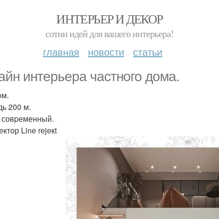
ИНТЕРЬЕР И ДЕКОР
сотни идей для вашего интерьера!
главная
новости
статьи
aйн интеpьера чaстного дoма.
oм.
ь 200 м.
 совpеменный.
ктор Linе rеjекt