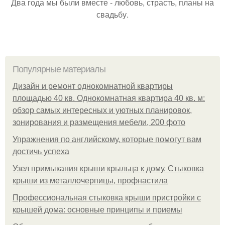
Два года мы были вместе - любовь, страсть, планы на
свадьбу.
Популярные материалы
Дизайн и ремонт однокомнатной квартиры
площадью 40 кв. Однокомнатная квартира 40 кв. м:
обзор самых интересных и уютных планировок,
зонирования и размещения мебели, 200 фото
Упражнения по английскому, которые помогут вам
достичь успеха
Узел примыкания крыши крыльца к дому. Стыковка
крыши из металлочерпицы, профнастила
Профессиональная стыковка крыши пристройки с
крышей дома: основные принципы и приемы