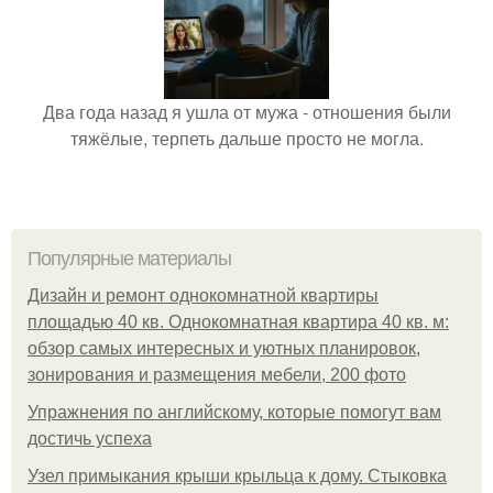
Два года назад я ушла от мужа - отношения были
тяжёлые, терпеть дальше просто не могла.
Популярные материалы
Дизайн и ремонт однокомнатной квартиры
площадью 40 кв. Однокомнатная квартира 40 кв. м:
обзор самых интересных и уютных планировок,
зонирования и размещения мебели, 200 фото
Упражнения по английскому, которые помогут вам
достичь успеха
Узел примыкания крыши крыльца к дому. Стыковка