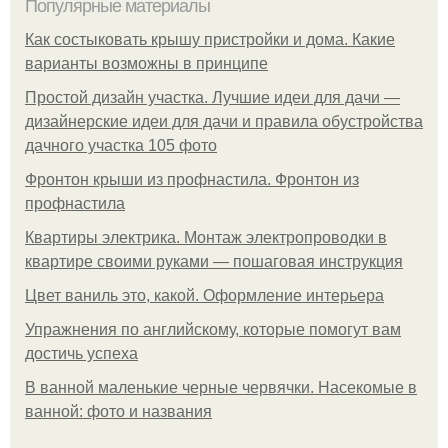
Популярные материалы
Как состыковать крышу пристройки и дома. Какие
варианты возможны в принципе
Простой дизайн участка. Лучшие идеи для дачи —
дизайнерские идеи для дачи и правила обустройства
дачного участка 105 фото
Фронтон крыши из профнастила. Фронтон из
профнастила
Квартиры электрика. Монтаж электропроводки в
квартире своими руками — пошаговая инструкция
Цвет ваниль это, какой. Оформление интерьера
Упражнения по английскому, которые помогут вам
достичь успеха
В ванной маленькие черные червячки. Насекомые в
ванной: фото и названия