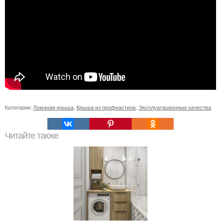
Категории:
Ломаная крыша
,
Крыша из профнастила
,
Эксплуатационные качества
Читайте также