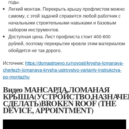
годы.
Легкий монтаж. Перекрыть крышу профлистом можно
самому, с этой задачей справится любой работник с
начальными строительными навыками и базовым
набором инструментов.
Доступная цена. Лист профлиста стоит 400-600
рублей, поэтому перекрытие кровли этим материалом
обойдется не так дорого.
Источник:
https://domastroevo.ru/novosti/krysha-lomanaya-
chertezh-lomanaya-krysha-ustroystvo-varianty-instrukciya-
po-montazhu
Видео МАНСАРДА.ЛОМАНАЯ
КРЫША(УСТРОЙСТВО,НАЗНАЧЕ
СДЕЛАТЬ)BROKEN ROOF (THE
DEVICE, APPOINTMENT)