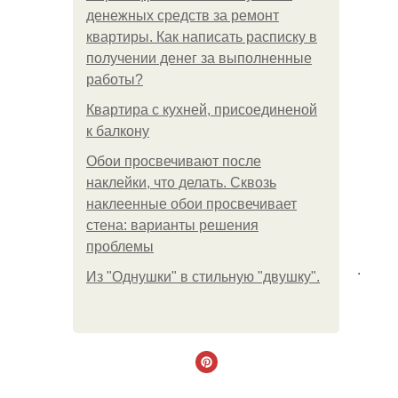
денежных средств за ремонт
квартиры. Как написать расписку в
получении денег за выполненные
работы?
Квартира с кухней, присоединеной
к балкону
Обои просвечивают после
наклейки, что делать. Сквозь
наклеенные обои просвечивает
стена: варианты решения
проблемы
.
Из "Однушки" в стильную "двушку".