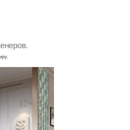
енеров.
иру.