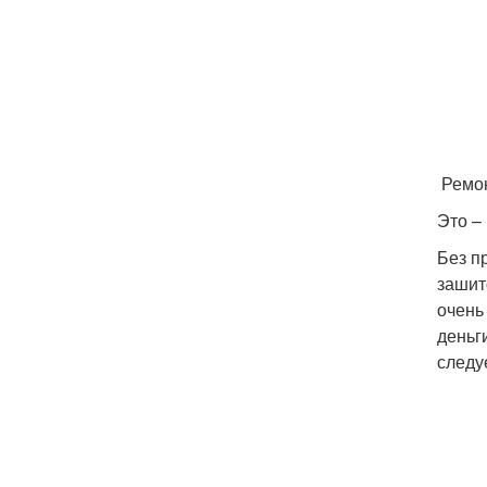
Ремон
Это –
Без п
зашит
очень
деньг
следу