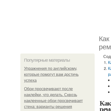
Как
рем
Сод
Популярные материалы
К
К
Упражнения по английскому,
р
которые помогут вам достичь
успеха
Обои просвечивают после
наклейки, что делать. Сквозь
Как
наклеенные обои просвечивает
рем
стена: варианты решения