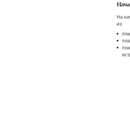
Нача
На на
из:
пла
пла
пла
вст