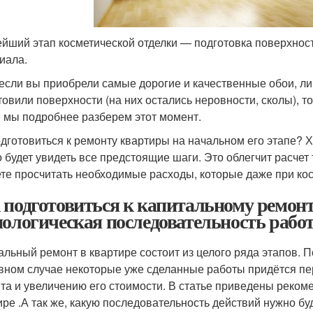
йший этап косметической отделки — подготовка поверхност
иала.
если вы приобрели самые дорогие и качественные обои, ли
товили поверхности (на них остались неровности, сколы), 
 мы подробнее разберем этот момент.
одготовиться к ремонту квартиры на начальном его этапе? Х
 будет увидеть все предстоящие шаги. Это облегчит расчет
те просчитать необходимые расходы, которые даже при кос
 подготовиться к капитальному ремонт
нологическая последовательность рабо
альный ремонт в квартире состоит из целого ряда этапов. П
вном случае некоторые уже сделанные работы придётся пер
та и увеличению его стоимости. В статье приведены реком
ире .А так же, какую последовательность действий нужно б