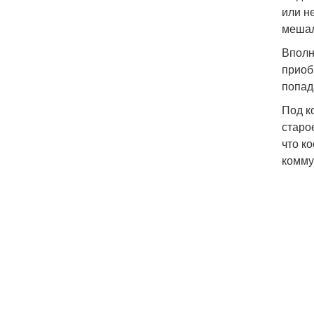
или н
мешал
Вполн
приоб
попад
Под к
старо
что к
комму