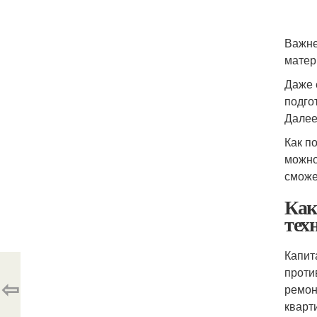
Важне
матер
Даже 
подго
Далее
Как п
можно
сможе
Как
тех
Капит
проти
⇦
ремон
кварт