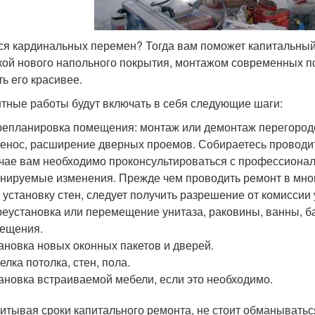
ся кардинальных перемен? Тогда вам поможет капитальный
кой нового напольного покрытия, монтажом современных п
ть его красивее.
тные работы будут включать в себя следующие шаги:
епланировка помещения: монтаж или демонтаж перегородо
енос, расширение дверных проемов. Собираетесь проводить
чае вам необходимо проконсультироваться с профессионал
нируемые изменения. Прежде чем проводить ремонт в мно
 установку стен, следует получить разрешение от комисси
еустановка или перемещение унитаза, раковины, ванны, ба
ещения.
ановка новых оконных пакетов и дверей.
елка потолка, стен, пола.
ановка встраиваемой мебели, если это необходимо.
итывая сроки капитального ремонта, не стоит обманываться