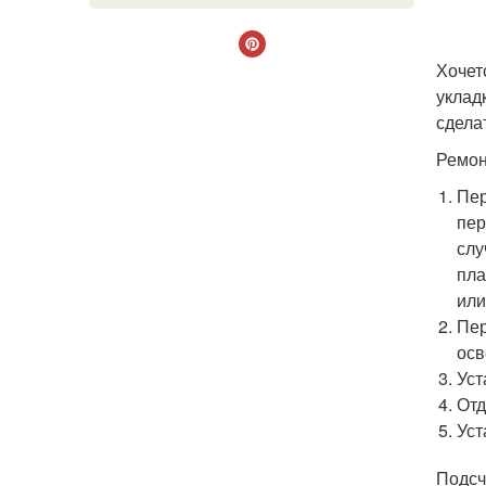
Хочет
уклад
сдела
Ремон
Пер
пер
слу
пла
или
Пер
осв
Уст
Отд
Уст
Подсч