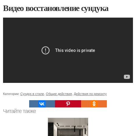
Видео восстановление сундука
Категории:
Сундук в стиле
,
Общие действия
,
Действия по ремонту
Читайте также