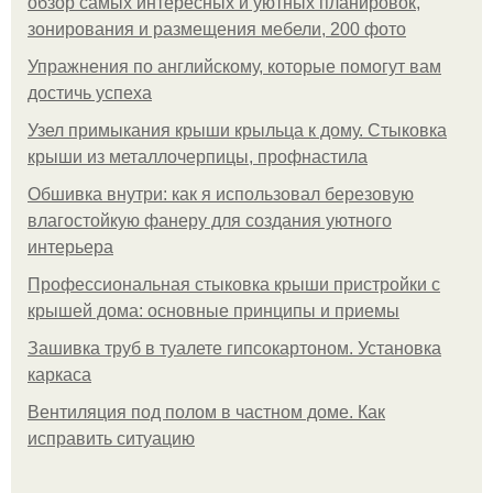
обзор самых интересных и уютных планировок,
зонирования и размещения мебели, 200 фото
Упражнения по английскому, которые помогут вам
достичь успеха
Узел примыкания крыши крыльца к дому. Стыковка
крыши из металлочерпицы, профнастила
Обшивка внутри: как я использовал березовую
влагостойкую фанеру для создания уютного
интерьера
Профессиональная стыковка крыши пристройки с
крышей дома: основные принципы и приемы
Зашивка труб в туалете гипсокартоном. Установка
каркаса
Вентиляция под полом в частном доме. Как
исправить ситуацию