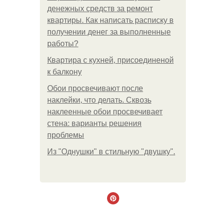
денежных средств за ремонт
квартиры. Как написать расписку в
получении денег за выполненные
работы?
Квартира с кухней, присоединеной
к балкону
Обои просвечивают после
наклейки, что делать. Сквозь
наклеенные обои просвечивает
стена: варианты решения
проблемы
Из "Однушки" в стильную "двушку".