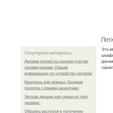
Лег
Эта к
Популярные материалы
шкафо
динам
Делаем погреб на дачном участке
харак
своими руками. Общая
информация по устройству погреба
Квартира для певицы: базовая
палитра с яркими акцентами.
Уютная двушка для семьи из трёх
человек.
Образец расписки в получении