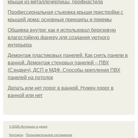
крыши из металлочерпицы, профнастила
Профессиональная стыковка крыши пристройки с
крышей дома: основные принципы и приемы
Обшивка внутри: как я использовал березовую
влагостойкую фанеру для создания уютного
интерьера
Демонтаж пластиковых панелей. Как снять панели в
ванной. Демонтаж стеновых панелей – ПВХ
(Сэндвич), ДСП и МДФ. Способы крепления ПВХ
панелей на потолок
Делать или нет порог в ванной. Нужен порог в
ванной или нет
© 2026 Интерьер и декор
Контакты
Пользовательское соглашение