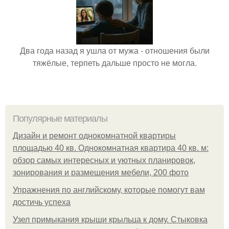
Два года назад я ушла от мужа - отношения были
тяжёлые, терпеть дальше просто не могла.
Популярные материалы
Дизайн и ремонт однокомнатной квартиры
площадью 40 кв. Однокомнатная квартира 40 кв. м:
обзор самых интересных и уютных планировок,
зонирования и размещения мебели, 200 фото
Упражнения по английскому, которые помогут вам
достичь успеха
Узел примыкания крыши крыльца к дому. Стыковка