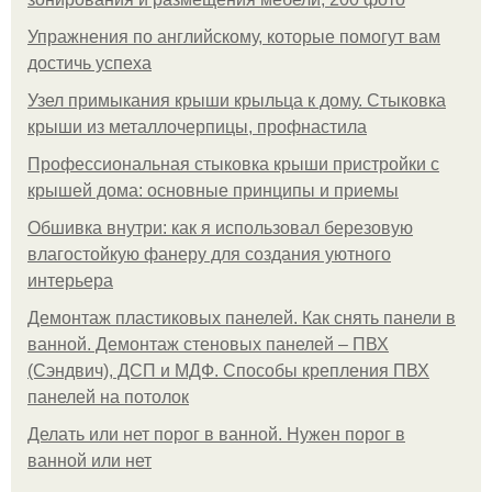
Упражнения по английскому, которые помогут вам
достичь успеха
Узел примыкания крыши крыльца к дому. Стыковка
крыши из металлочерпицы, профнастила
Профессиональная стыковка крыши пристройки с
крышей дома: основные принципы и приемы
Обшивка внутри: как я использовал березовую
влагостойкую фанеру для создания уютного
интерьера
Демонтаж пластиковых панелей. Как снять панели в
ванной. Демонтаж стеновых панелей – ПВХ
(Сэндвич), ДСП и МДФ. Способы крепления ПВХ
панелей на потолок
Делать или нет порог в ванной. Нужен порог в
ванной или нет