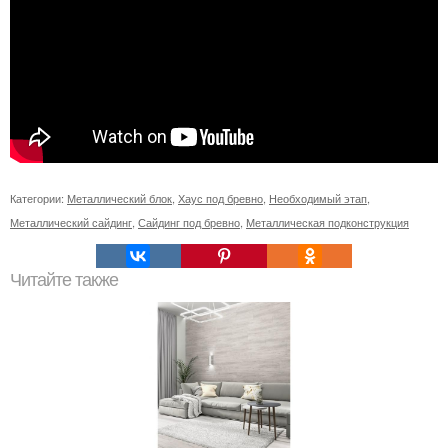
Категории:
Металлический блок
,
Хаус под бревно
,
Необходимый этап
,
Металлический сайдинг
,
Сайдинг под бревно
,
Металлическая подконструкция
Читайте также