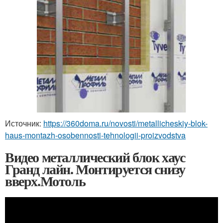
Источник:
https://360doma.ru/novosti/metallicheskiy-blok-
haus-montazh-osobennosti-tehnologii-proizvodstva
Видео металлический блок хаус
Гранд лайн. Монтируется снизу
вверх.Мотоль