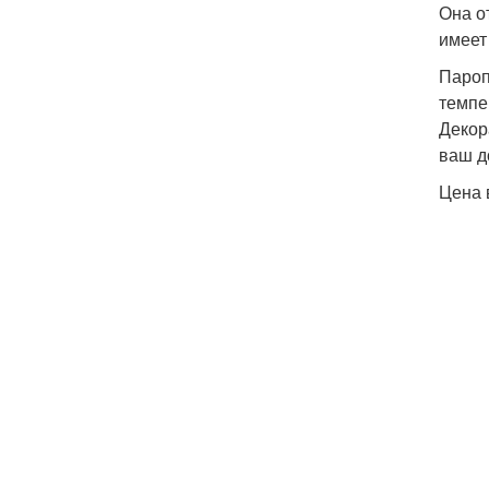
Она о
имеет
Пароп
темпе
Декор
ваш д
Цена 