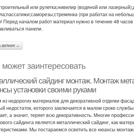
строительный или рулетка;нивелир (водяной или лазерный);
ла;пассатижи;саморезы;стремянка (при работах на небольш
! Перед началом работ материал нужно в течение 48 часов 
авливаться панели.
ь дальше →
 может заинтересовать
аллический сайдинг монтаж. Монтаж метал
нсы установки своими руками
 из недорогих материалов для декоративной отделки фасад
ый недостаток, которого заключается в малом сроке службы,
ает, а значит, теряет всю декоративность. Многие професс
ового сайдинга является металлический сайдинг, как мат
теристиками. Мы постараемся осветить все нюансы монтажа