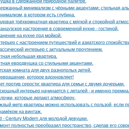
ушка в сдержанной природной палитре.
ержанный минимализм с чёрными акцентами: стильная альт
нимализм, в котором есть глубина.
довая трёхкомнатная квартира с мягкой и спокойной атмо
анцузское настроение в современной кухне - гостиной.
анение на кухне под мойкой.
терьер с настроением путешествий и азиатского спокойств
ассический интерьер с актуальным прочтением.
тная небольшая квартира.
тная евродвушка со стильными акцентами.
тская комната для двух разнополых детей.
евращение, которое вдохновляет!
ет против серости: квартира для семьи с двумя дочерьми.
скошный интерьер начинается с деталей - и именно премиа
лочки, которые делают атмосферу.
ждый метр квартиры можно использовать с пользой, если 
намёком на винтаж.
d - Century Modern для молодой девушки.
монт полностью преобразил пространство, сделав его сов