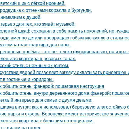
ветский шик с лёгкой иронией.
родвушка с оттенками коралла и бургунди.
нимализм с душой.
терьер для тех, кто живёт музыкой.
олетний шкаф сохранил в себе память поколений, но нужд
огда именно детали превращают обычную кухню в стильное
ухкомнатная квартира для пары.
ревянные проёмы - это не только функционально, но и крас
ленькая квартира в розовых тонах.
сский стиль с нежным акцентом.
сутствие дверей позволяет взгляду охватывать прилегающи
т в гостиные и коридоры.
к обшить стены фанерой: пошаговая инструкция
к обшить стены внутри деревянного дома фанерой: пошаго
етлый интерьер для семьи с двумя детьми.
шивка внутри: как я использовал березовую влагостойкую 
кие парки и скверы Воронежа имеют историческое значени
ленькая квартира с большим потенциалом.
т с видом на город.