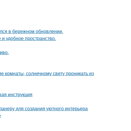
ался в бережном обновлении.
 и удобное пространство.
иво.
е комнаты, солнечному свету проникать из
вая инструкция
фанеру для создания уютного интерьера
е