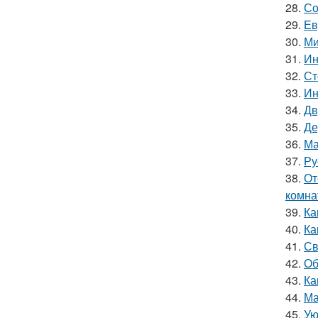
28.
Со
29.
Ев
30.
Ми
31.
Ин
32.
Ст
33.
Ин
34.
Дв
35.
Де
36.
Ма
37.
Ру
38.
От
комна
39.
Ка
40.
Ка
41.
Св
42.
Об
43.
Ка
44.
Ма
45.
Ую