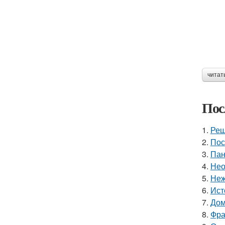
читат
Пос
1.
Реш
2.
Пос
3.
Пан
4.
Нео
5.
Неж
6.
Ист
7.
Дом
8.
Фра