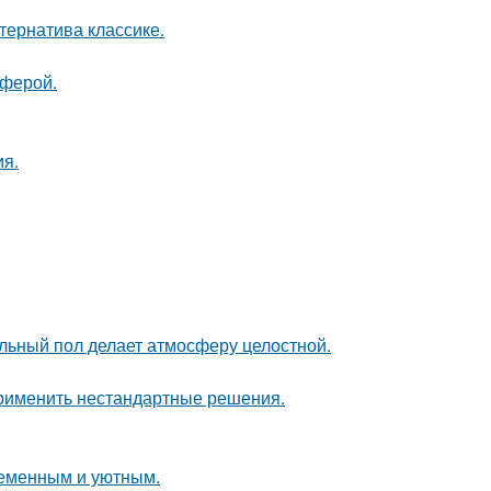
ернатива классике.
сферой.
ия.
льный пол делает атмосферу целостной.
применить нестандартные решения.
ременным и уютным.