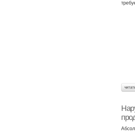
требу
читат
Нар
про
Абсол