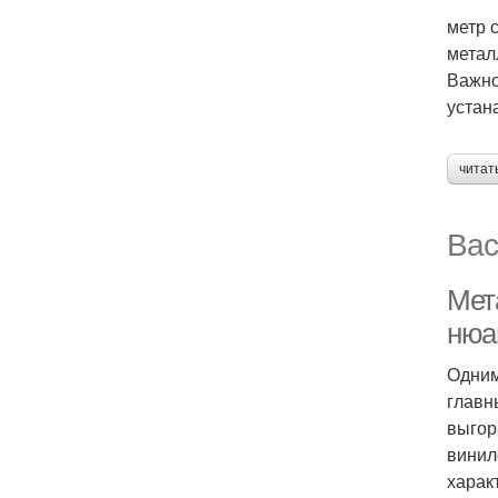
метр 
метал
Важно
устан
читат
Вас
Мет
нюа
Одним
главн
выгор
винил
харак