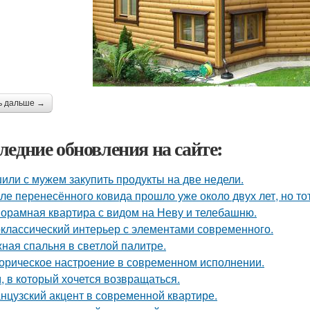
ь дальше →
ледние обновления на сайте:
или с мужем закупить продукты на две недели.
ле перенесённого ковида прошло уже около двух лет, но тот
орамная квартира с видом на Неву и телебашню.
классический интерьер с элементами современного.
ная спальня в светлой палитре.
орическое настроение в современном исполнении.
, в который хочется возвращаться.
нцузский акцент в современной квартире.