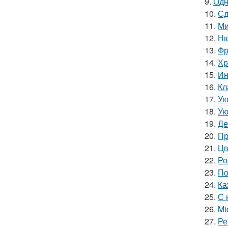
9.
Одн
10.
Сд
11.
Ми
12.
Ню
13.
Фр
14.
Хр
15.
Ин
16.
Кл
17.
Ую
18.
Ую
19.
Де
20.
Пр
21.
Цв
22.
Ро
23.
По
24.
Ка
25.
С 
26.
Mi
27.
Ре