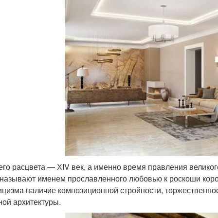
его расцвета — ХІV век, а именно время правления великог
 называют именем прославленного любовью к роскоши кор
ицизма наличие композиционной стройности, торжественнос
ной архитектуры.