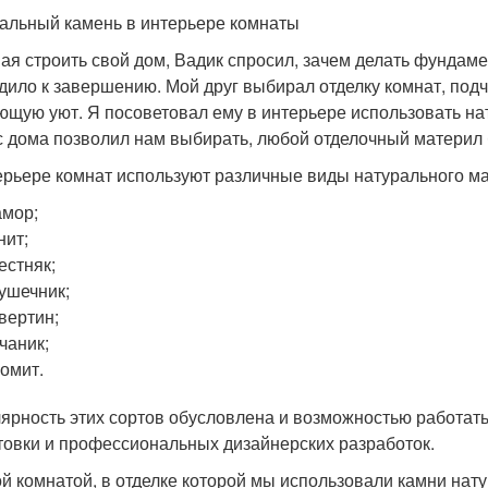
альный камень в интерьере комнаты
ая строить свой дом, Вадик спросил, зачем делать фундаме
дило к завершению. Мой друг выбирал отделку комнат, подч
ющую уют. Я посоветовал ему в интерьере использовать н
с дома позволил нам выбирать, любой отделочный материл б
ерьере комнат используют различные виды натурального м
мор;
нит;
естняк;
ушечник;
вертин;
чаник;
омит.
ярность этих сортов обусловлена и возможностью работать
товки и профессиональных дизайнерских разработок.
й комнатой, в отделке которой мы использовали камни нат