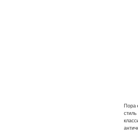
Пора 
стиль
класс
антич