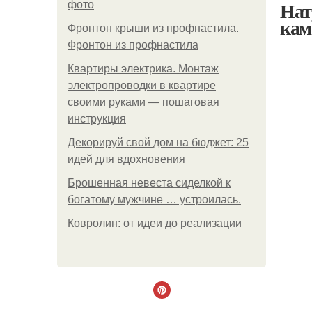
Нат
фото
кам
Фронтон крыши из профнастила.
Фронтон из профнастила
Квартиры электрика. Монтаж
электропроводки в квартире
своими руками — пошаговая
инструкция
Декорируй свой дом на бюджет: 25
идей для вдохновения
Брошенная невеста сиделкой к
богатому мужчине … устроилась.
Ковролин: от идеи до реализации