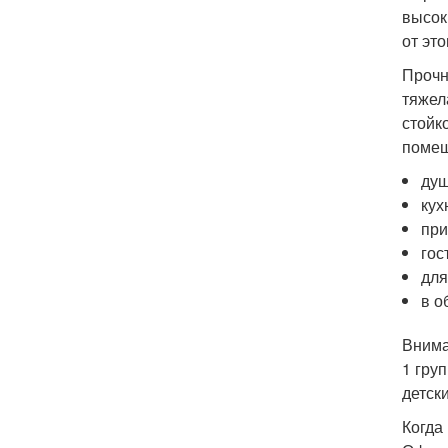
высок
от эт
Прочн
тяжел
стойк
помещ
душ
кух
пр
гос
для
в о
Внима
1 гру
детск
Когда