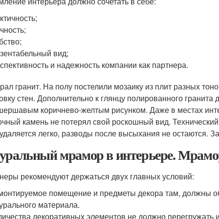
ление интерьера должно сочетать в себе:
ктичность;
чность;
бство;
зентабельный вид;
спективность и надежность компании как партнера.
рал гранит. На полу постелили мозаику из плит разных тон
овку стен. Дополнительно к глянцу полированного гранита 
 шершавым коричнево-желтым рисунком. Даже в местах инте
очный камень не потерял свой роскошный вид. Технический 
 удаляется легко, разводы после высыхания не остаются. З
уральный мрамор в интерьере. Мрамор
неры рекомендуют держаться двух главных условий:
онтируемое помещение и предметы декора там, должны об
урального материала.
ичества декоративных элементов не должно перегружать и