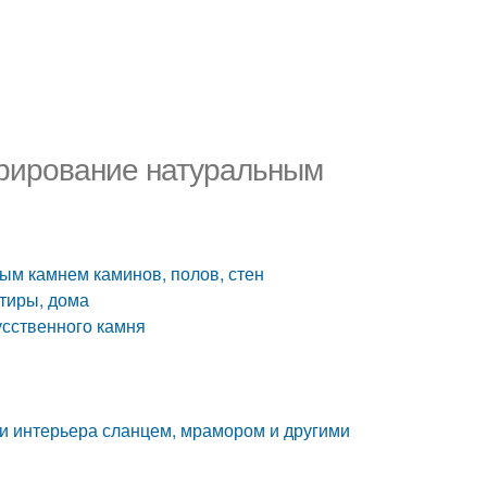
орирование натуральным
ым камнем каминов, полов, стен
тиры, дома
усственного камня
ки интерьера сланцем, мрамором и другими