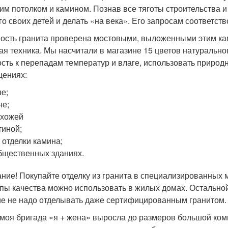
им потолком и камином. Познав все тяготы строительства 
ого своих детей и делать «на века». Его запросам соответс
ость гранита проверена мостовыми, выложенными этим камн
ая техника. Мы насчитали в магазине 15 цветов натурально
ость к перепадам температур и влаге, использовать природ
ениях:
е;
не;
ихожей
тиной;
 отделки камина;
бщественных зданиях.
ние! Покупайте отделку из гранита в специализированных м
ппы качества можно использовать в жилых домах. Остальн
ие не надо отделывать даже сертифицированным гранитом.
 моя бригада «я + жена» выросла до размеров большой ком