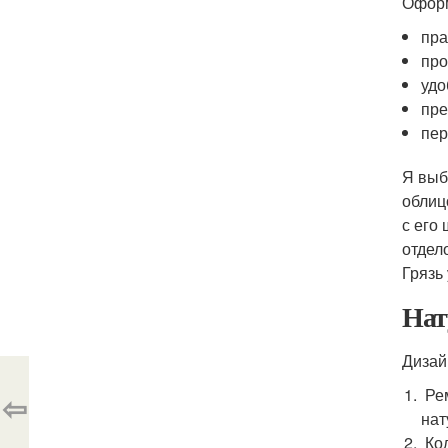
Оформ
пра
про
удо
пре
пер
Я выб
облиц
с его
отдел
Грязь
Нат
Дизай
Рем
⇦
нат
Кол