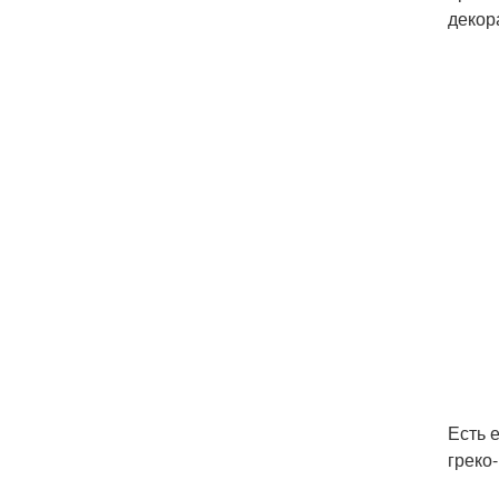
декор
Есть 
греко