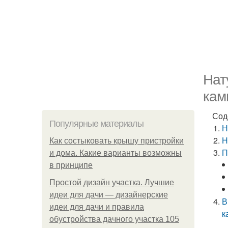
Нат
кам
Сод
Популярные материалы
Н
Н
Как состыковать крышу пристройки
П
и дома. Какие варианты возможны
в принципе
Простой дизайн участка. Лучшие
идеи для дачи — дизайнерские
В
идеи для дачи и правила
к
обустройства дачного участка 105