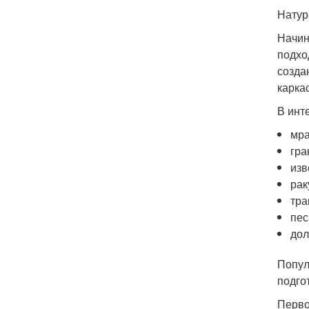
Натур
Начин
подхо
созда
карка
В инт
мра
гра
изв
рак
тра
пес
дол
Попул
подго
Перво