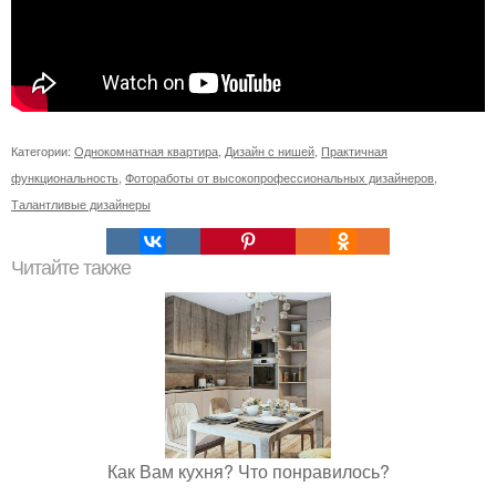
Категории:
Однокомнатная квартира
,
Дизайн с нишей
,
Практичная
функциональность
,
Фотоработы от высокопрофессиональных дизайнеров
,
Талантливые дизайнеры
Читайте также
Как Вам кухня? Что понравилось?