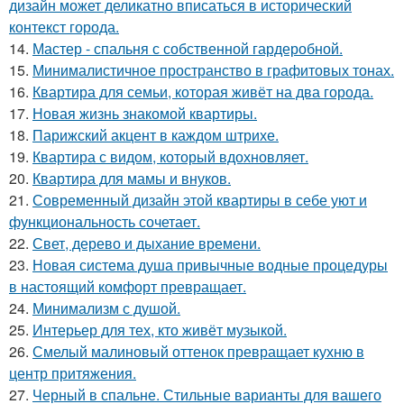
дизайн может деликатно вписаться в исторический
контекст города.
14.
Мастер - спальня с собственной гардеробной.
15.
Минималистичное пространство в графитовых тонах.
16.
Квартира для семьи, которая живёт на два города.
17.
Новая жизнь знакомой квартиры.
18.
Парижский акцент в каждом штрихе.
19.
Квартира с видом, который вдохновляет.
20.
Квартира для мамы и внуков.
21.
Современный дизайн этой квартиры в себе уют и
функциональность сочетает.
22.
Свет, дерево и дыхание времени.
23.
Новая система душа привычные водные процедуры
в настоящий комфорт превращает.
24.
Минимализм с душой.
25.
Интерьер для тех, кто живёт музыкой.
26.
Смелый малиновый оттенок превращает кухню в
центр притяжения.
27.
Черный в спальне. Стильные варианты для вашего