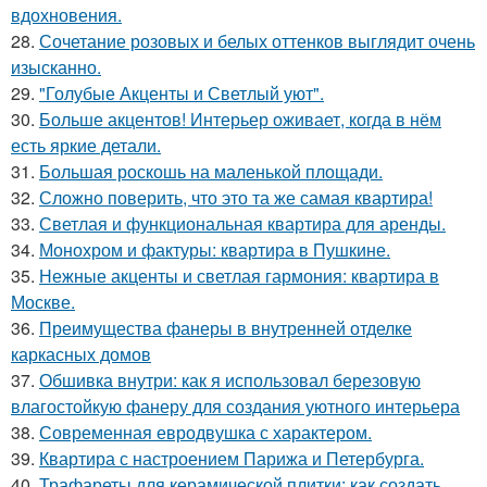
вдохновения.
28.
Сочетание розовых и белых оттенков выглядит очень
изысканно.
29.
"Голубые Акценты и Светлый уют".
30.
Больше акцентов! Интерьер оживает, когда в нём
есть яркие детали.
31.
Большая роскошь на маленькой площади.
32.
Сложно поверить, что это та же самая квартира!
33.
Светлая и функциональная квартира для аренды.
34.
Монохром и фактуры: квартира в Пушкине.
35.
Нежные акценты и светлая гармония: квартира в
Москве.
36.
Преимущества фанеры в внутренней отделке
каркасных домов
37.
Обшивка внутри: как я использовал березовую
влагостойкую фанеру для создания уютного интерьера
38.
Современная евродвушка с характером.
39.
Квартира с настроением Парижа и Петербурга.
40.
Трафареты для керамической плитки: как создать