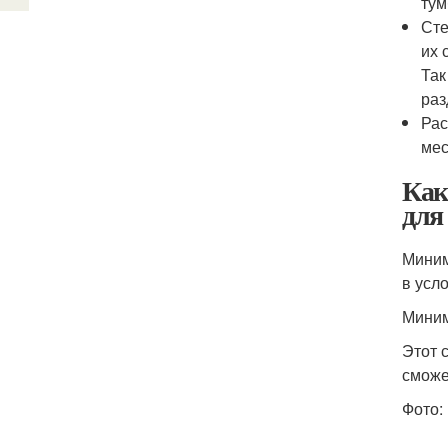
тум
Сте
их 
Так
раз
Рас
мес
Как
для
Миним
в усл
Миним
Этот 
сможе
Фото: