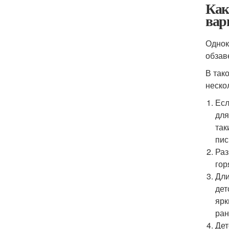
Как
вар
Однок
обзав
В так
неско
Есл
для
так
пис
Раз
гор
Дли
дет
ярк
ран
Дет