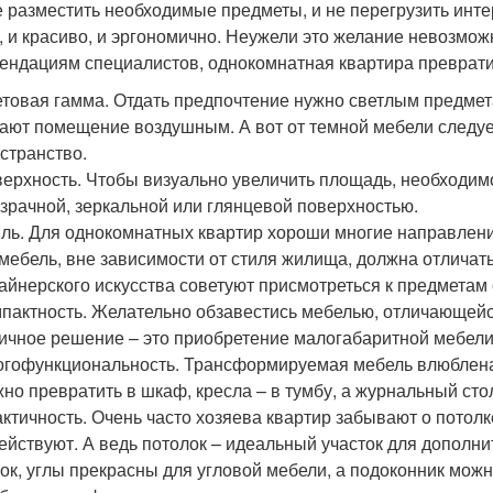
е разместить необходимые предметы, и не перегрузить инте
, и красиво, и эргономично. Неужели это желание невозмож
ендациям специалистов, однокомнатная квартира преврат
товая гамма. Отдать предпочтение нужно светлым предмет
ают помещение воздушным. А вот от темной мебели следует 
странство.
ерхность. Чтобы визуально увеличить площадь, необходим
зрачной, зеркальной или глянцевой поверхностью.
ль. Для однокомнатных квартир хороши многие направления
мебель, вне зависимости от стиля жилища, должна отличат
айнерского искусства советуют присмотреться к предметам
пактность. Желательно обзавестись мебелью, отличающейс
ичное решение – это приобретение малогабаритной мебели
гофункциональность. Трансформируемая мебель влюблена 
но превратить в шкаф, кресла – в тумбу, а журнальный столи
ктичность. Очень часто хозяева квартир забывают о потолке,
ействуют. А ведь потолок – идеальный участок для дополн
ок, углы прекрасны для угловой мебели, а подоконник можн