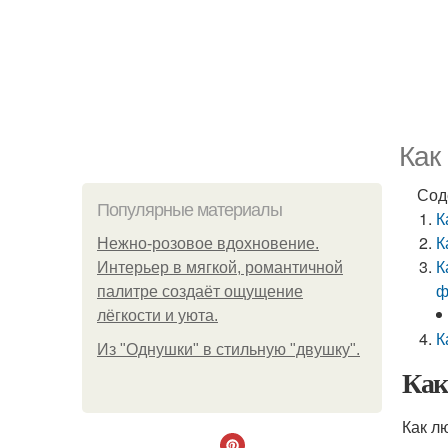
Как
Сод
Популярные материалы
К
К
Нежно-розовое вдохновение.
К
Интерьер в мягкой, романтичной
ф
палитре создаёт ощущение
лёгкости и уюта.
К
Из "Однушки" в стильную "двушку".
Как
Как л