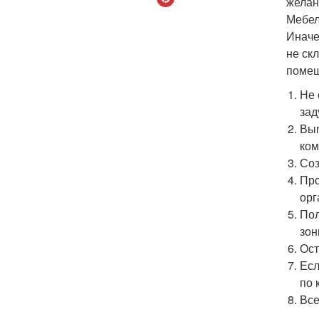
желан
Мебел
Иначе
не ск
помещ
Не 
зад
Вып
ком
Соз
Про
орг
Пол
зон
Ост
Есл
по 
Все