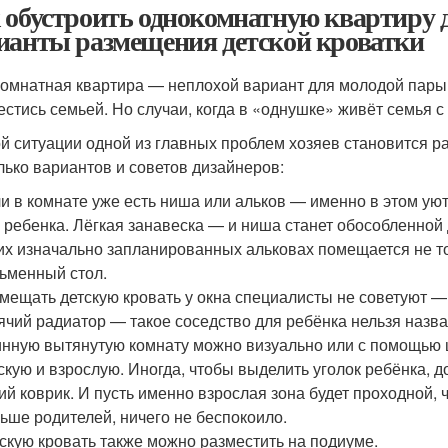
 обустроить однокомнатную квартиру 
ианты размещения детской кроватки
омнатная квартира — неплохой вариант для молодой пары 
естись семьей. Но случаи, когда в «однушке» живёт семья с
ой ситуации одной из главных проблем хозяев становится 
лько вариантов и советов дизайнеров:
и в комнате уже есть ниша или альков — именно в этом ую
 ребенка. Лёгкая занавеска — и ниша станет обособленной 
их изначально запланированных альковах помещается не то
ьменный стол.
мещать детскую кровать у окна специалисты не советуют —
ячий радиатор — такое соседство для ребёнка нельзя назв
нную вытянутую комнату можно визуально или с помощью 
скую и взрослую. Иногда, чтобы выделить уголок ребёнка, 
ий коврик. И пусть именно взрослая зона будет проходной
ьше родителей, ничего не беспокоило.
скую кровать также можно разместить на подиуме.