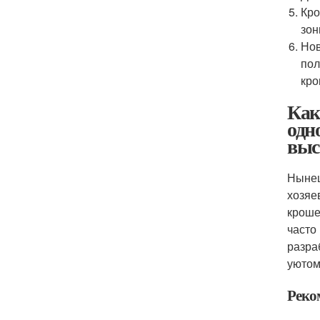
Кро
зон
Нов
пол
кро
Как
одн
выс
Нынеш
хозяе
кроше
часто
разра
уютом
Реко