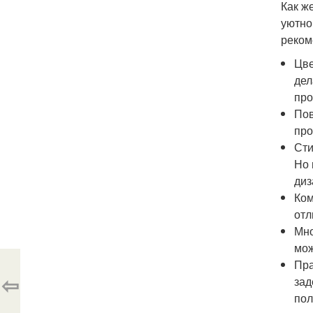
Как ж
уютно
реком
Цве
дел
про
Пов
про
Сти
Но 
диз
Ком
отл
Мно
мож
Пра
⇦
зад
пол