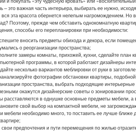
ий и покупать «эту чудесную кровать» или «восхитительный
ь – это важная часть интерьера, выбирать ее нужно, исход
 вся эта красота обернется нелепым нагромождением. Но в
лад? Поэтому, прежде чем обставить однокомнатную кварти
ения, способы его перепланировки при необходимости:
спешите вносить предметы обихода и декора, если помещен
умались о реорганизации пространства;
олните замеры комнаты, прихожей, кухни, сделайте план 
пьютерной программы, в которой работают дизайнеры инте
дайте несколько вариантов меблировки от руки в заготовл
анализируйте фотографии обстановки квартиры, подобной
анизации пространства, выбрать подходящие интерьерные
езными окажутся дизайнерские советы о зонировании прост
ы расставляются в однушке основные предметы мебели, а 
ановите свой выбор на компактной мебели, не загроможда
и мебели необходимо много, то поставить ее лучше ближе д
квартире;
 свои предпочтения и пути перемещения по жилью отразите