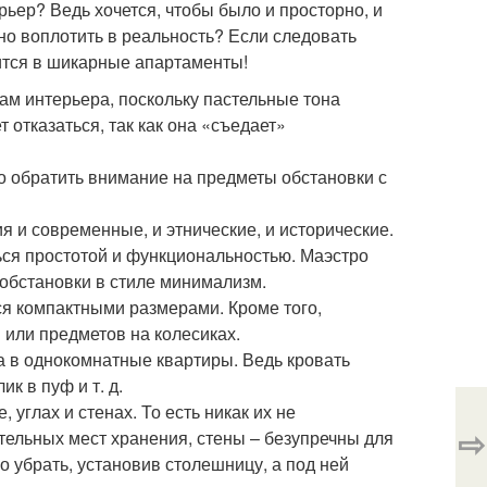
рьер? Ведь хочется, чтобы было и просторно, и
но воплотить в реальность? Если следовать
ится в шикарные апартаменты!
ам интерьера, поскольку пастельные тона
отказаться, так как она «съедает»
о обратить внимание на предметы обстановки с
 и современные, и этнические, и исторические.
ься простотой и функциональностью. Маэстро
 обстановки в стиле минимализм.
я компактными размерами. Кроме того,
 или предметов на колесиках.
в однокомнатные квартиры. Ведь кровать
к в пуф и т. д.
 углах и стенах. То есть никак их не
⇨
ительных мест хранения, стены – безупречны для
о убрать, установив столешницу, а под ней