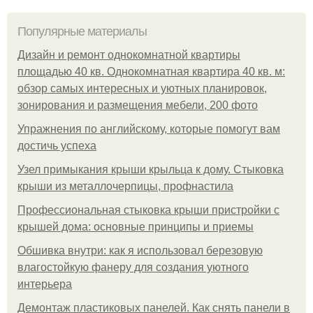
Популярные материалы
Дизайн и ремонт однокомнатной квартиры
площадью 40 кв. Однокомнатная квартира 40 кв. м:
обзор самых интересных и уютных планировок,
зонирования и размещения мебели, 200 фото
Упражнения по английскому, которые помогут вам
достичь успеха
Узел примыкания крыши крыльца к дому. Стыковка
крыши из металлочерпицы, профнастила
Профессиональная стыковка крыши пристройки с
крышей дома: основные принципы и приемы
Обшивка внутри: как я использовал березовую
влагостойкую фанеру для создания уютного
интерьера
Демонтаж пластиковых панелей. Как снять панели в