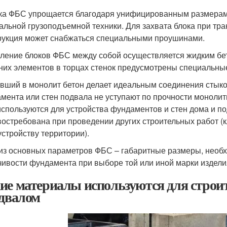
ка ФБС упрощается благодаря унифицированным размерам 
альной грузоподъемной техники. Для захвата блока при тр
рукция может снабжаться специальными проушинами.
ление блоков ФБС между собой осуществляется жидким бе
них элементов в торцах стенок предусмотрены специальны
вший в монолит бетон делает идеальным соединения стык
мента или стен подвала не уступают по прочности монолит
спользуются для устройства фундаментов и стен дома и по
востребована при проведении других строительных работ (к
устройству территории).
из основных параметров ФБС – габаритные размеры, необх
чивости фундамента при выборе той или иной марки изделия
ие материалы используются для строит
одвалом