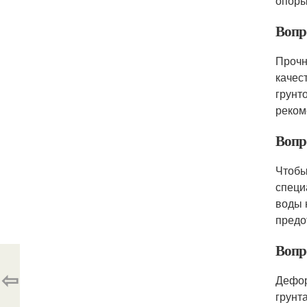
опоры
Вопр
Прочн
качес
грунт
реком
Вопро
Чтобы
специ
воды 
предо
Вопр
⇦
Дефор
грунт