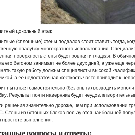
итный цокольный этаж
итные (сплошные) стены подвалов стоит ставить тогда, когд
твенную опалубку многократного использования. Специалис
енная поверхность стены будет ровная и гладкая. В обычно
ка его бетоном занимает не более двух дней, а уже еще чер
нять такую работу должны специалисты высокой квалифика
емкой, а её недостаточная жесткость часто приводит к неп
оит пытаться самостоятельно (без опыта) возводить монол
бку. Результат почти наверняка будет неудовлетворительны
ти решения значительно дороже, чем при использовании тр
С. Стены из бетонных блоков пользуются наибольшей попу
и простоте выполнения.
занные вопросы и ответы: