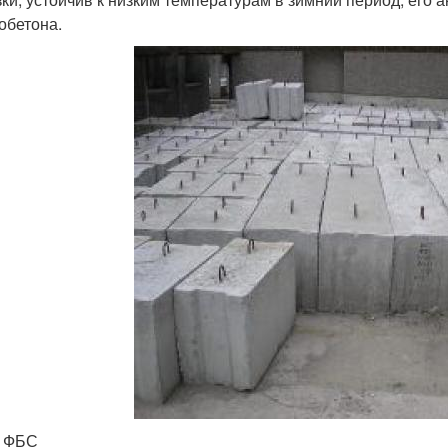
обетона.
и ФБС