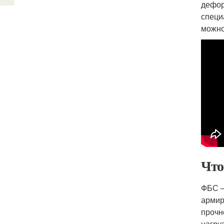
дефор
специ
можно
Что
ФБС –
армир
прочн
нагру