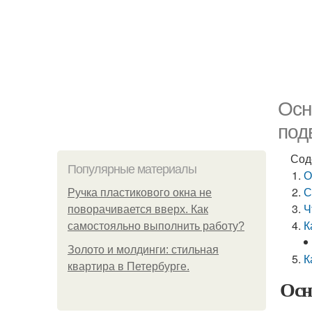
Осн
под
Сод
Популярные материалы
О
С
Ручка пластикового окна не
Ч
поворачивается вверх. Как
К
самостояльно выполнить работу?
Золото и молдинги: стильная
К
квартира в Петербурге.
Осн