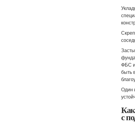
Уклад
специ
конст
Скреп
сосед
Засты
фунда
ФБС и
быть 
благо
Один 
устой
Как
с п