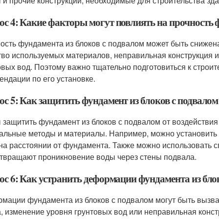
 и прочие конструкции, необходимые для строительства зда
ос 4: Какие факторы могут повлиять на прочность 
ость фундамента из блоков с подвалом может быть снижена
тво используемых материалов, неправильная конструкция и
овых вод. Поэтому важно тщательно подготовиться к строи
ендации по его установке.
с 5: Как защитить фундамент из блоков с подвалом
 защитить фундамент из блоков с подвалом от воздействия
альные методы и материалы. Например, можно установить 
на расстоянии от фундамента. Также можно использовать 
твращают проникновение воды через стены подвала.
ос 6: Как устранить деформации фундамента из бло
мации фундамента из блоков с подвалом могут быть вызва
а, изменение уровня грунтовых вод или неправильная конс