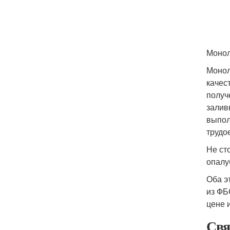
Монол
Монол
качес
получ
залив
выпол
трудо
Не ст
опалу
Оба э
из ФБ
цене 
Свя