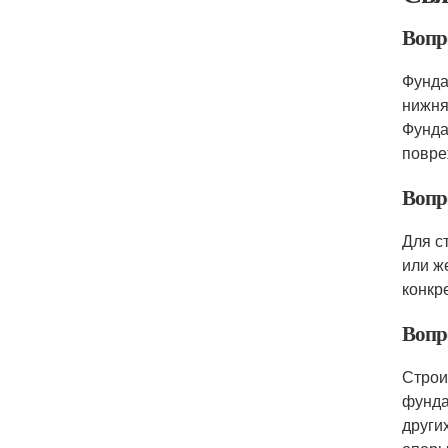
Вопро
Фунда
нижня
Фунда
повре
Вопр
Для с
или ж
конкр
Вопро
Строи
фунда
други