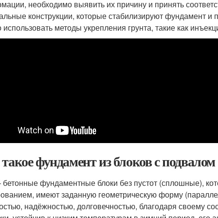
мации, необходимо выявить их причину и принять соответ
альные конструкции, которые стабилизируют фундамент и
 использовать методы укрепления грунта, такие как инъекц
 такое фундамент из блоков с подвалом
 бетонные фундаментные блоки без пустот (сплошные), кот
ованием, имеют заданную геометрическую форму (паралле
остью, надёжностью, долговечностью, благодаря своему с
зки, устойчив к низким температурам в зимний период, его 