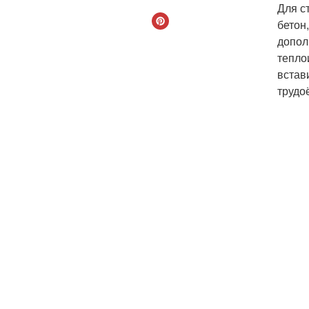
Для с
бетон
допол
тепло
встав
трудо