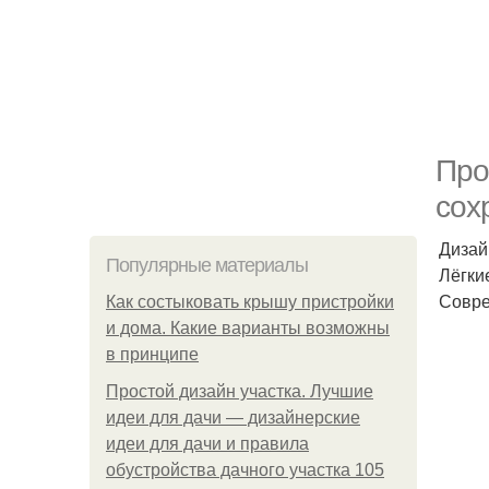
Про
сох
Дизай
Популярные материалы
Лёгки
Совре
Как состыковать крышу пристройки
и дома. Какие варианты возможны
в принципе
Простой дизайн участка. Лучшие
идеи для дачи — дизайнерские
идеи для дачи и правила
обустройства дачного участка 105