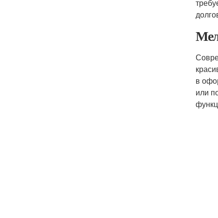
требу
долго
Мел
Совре
краси
в офо
или п
функц