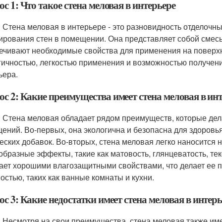
с 1: Что такое стена меловая в интерьере
: Стена меловая в интерьере - это разновидность отделочн
ирования стен в помещении. Она представляет собой смесь
ечивают необходимые свойства для применения на поверхн
гичностью, легкостью применения и возможностью получе
ьера.
с 2: Какие преимущества имеет стена меловая в ин
: Стена меловая обладает рядом преимуществ, которые де
ений. Во-первых, она экологична и безопасна для здоровья
еских добавок. Во-вторых, стена меловая легко наносится 
образные эффекты, такие как матовость, глянцеватость, тек
ает хорошими влагозащитными свойствами, что делает ее
остью, таких как ванные комнаты и кухни.
с 3: Какие недостатки имеет стена меловая в интер
: Несмотря на свои преимущества, стена меловая также име