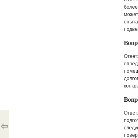
более
может
опыта
подве
Вопр
Ответ
опред
помещ
долго
конкр
Вопр
Ответ
подго
⇦
следу
повер