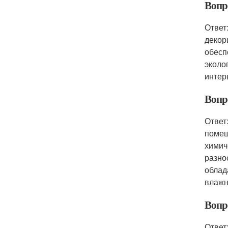
Вопро
Ответ
декор
обесп
эколо
интер
Вопро
Ответ
помещ
химич
разно
облад
влажн
Вопро
Ответ