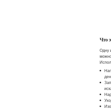
Что э
Одну 
можно
Испол
Нап
ден
Зап
иск
Нар
Ухо
Изо