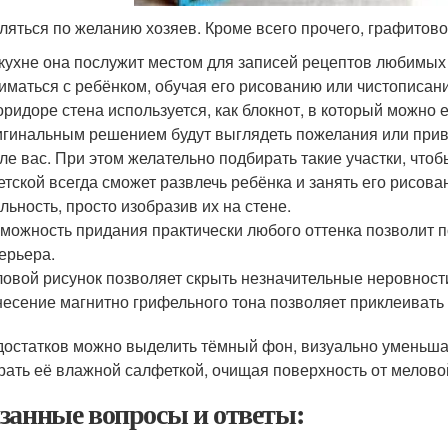
ляться по желанию хозяев. Кроме всего прочего, графитов
кухне она послужит местом для записей рецептов любимых 
иматься с ребёнком, обучая его рисованию или чистописан
оридоре стена используется, как блокнот, в который можно
гинальным решением будут выглядеть пожелания или прив
ле вас. При этом желательно подбирать такие участки, чтоб
етской всегда сможет развлечь ребёнка и занять его рисов
льность, просто изобразив их на стене.
можность придания практически любого оттенка позволит п
ерьера.
овой рисунок позволяет скрыть незначительные неровност
есение магнитно грифельного тона позволяет приклеивать 
достатков можно выделить тёмный фон, визуально уменьш
рать её влажной салфеткой, очищая поверхность от мелово
занные вопросы и ответы: