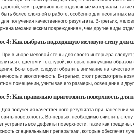
 дорогой, чем традиционные отделочные материалы, такие к
 быть более сложной в работе, особенно для неопытных мас
 для получения качественного результата. В-третьих, мелов
ржена механическим повреждениям, чем другие виды отде
ос 4: Как выбрать подходящую меловую стену для с
: При выборе меловой стены для своего интерьера следует
елиться с цветом и текстурой, которые наилучшим образом 
ения. Во-вторых, следует обратить внимание на качество м
вечность и экологичность. В-третьих, стоит рассмотреть в
етном помещении, учитывая его размеры, освещение и дру
ос 5: Как правильно приготовить поверхность для 
: Для получения качественного результата при нанесении 
товить поверхность. Во-первых, необходимо очистить стену о
ет устранить все дефекты поверхности, такие как трещины, 
хность специальными препаратами, которые обеспечат луч