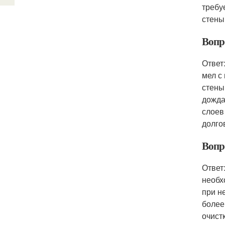
требу
стены
Вопро
Ответ
мел с
стены
дожда
слоев
долго
Вопро
Ответ
необх
при н
более
очист