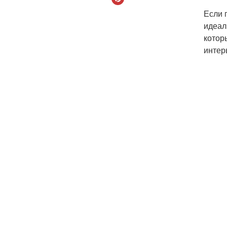
Если 
идеал
котор
интер