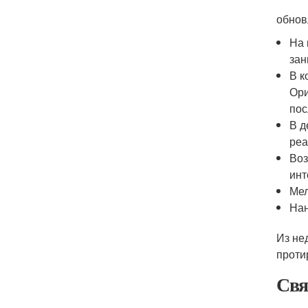
обнов
На 
зан
В к
Ори
пос
В д
реа
Воз
инт
Мел
Нан
Из не
проти
Свя