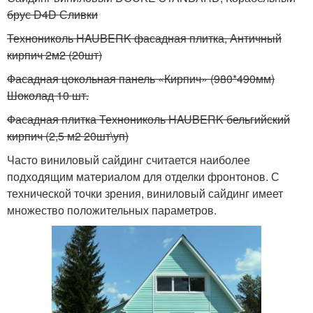
брус D4D Сливки
Технониколь HAUBERK фасадная плитка, Античный
кирпич 2м2 (20шт)
Фасадная цокольная панель «Кирпич» (980*490мм)
Шоколад 10 шт.
Фасадная плитка Технониколь HAUBERK бельгийский
кирпич (2,5 м2 20шт\уп)
Часто виниловый сайдинг считается наиболее
подходящим материалом для отделки фронтонов. С
технической точки зрения, виниловый сайдинг имеет
множество положительных параметров.