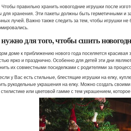
: Чтобы правильно хранить новогодние игрушки после изго
ы для хранения. Эти пакеты должны быть герметичными и з
чных лучей. Важно также следить за тем, чтобы игрушки не 
мировались.
 нужно для того, чтобы сшить нового
дом доме к приближению нового года поселяется красивая з
остью ярко и празднично. Особенно для детей эти дни явл
нить их совместными посиделками с родителями за процес
если у Вас есть стильные, блестящие игрушки на елку, купл
ить рукодельные украшения на елку. Можно создать своими 
 стилистике или цветовой гамме с тем украшением, которое 