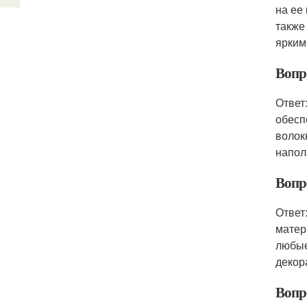
на ее
также
ярким
Вопр
Ответ
обесп
волок
напол
Вопр
Ответ
матер
любые
декор
Вопр