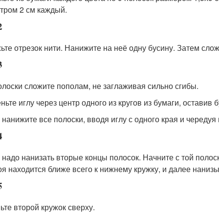
тром 2 см каждый.
2
ьте отрезок нити. Нанижите на неё одну бусину. Затем слож
3
олоски сложите пополам, не заглаживая сильно сгибы.
ньте иглу через центр одного из кругов из бумаги, оставив б
 нанижите все полоски, вводя иглу с одного края и чередуя 
4
 надо нанизать вторые концы полосок. Начните с той полоск
оя находится ближе всего к нижнему кружку, и далее нанизы
5
ьте второй кружок сверху.