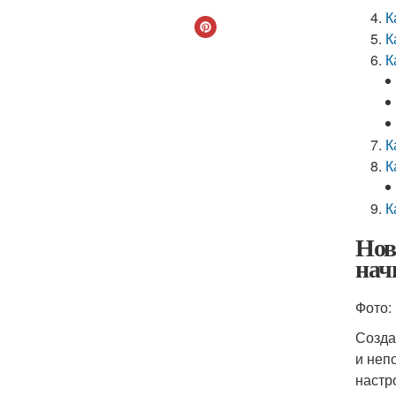
К
К
К
К
К
К
Нов
нач
Фото: 
Созда
и неп
настр