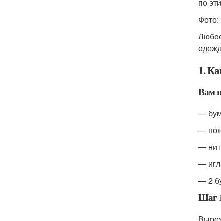
по эт
Фото: 
Любое
одежд
1. К
Вам п
— бум
— нож
— нит
— игл
— 2 б
Шаг 
Выреж