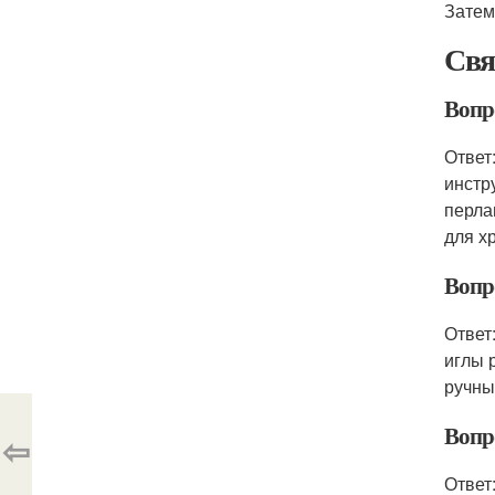
Затем
Свя
Вопр
Ответ
инстр
перла
для х
Вопр
Ответ
иглы 
ручны
Вопр
⇦
Ответ