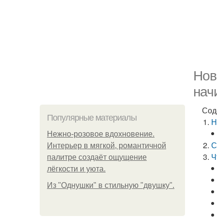
Нов
нач
Сод
Популярные материалы
Н
Нежно-розовое вдохновение.
С
Интерьер в мягкой, романтичной
Ч
палитре создаёт ощущение
лёгкости и уюта.
Из "Однушки" в стильную "двушку".