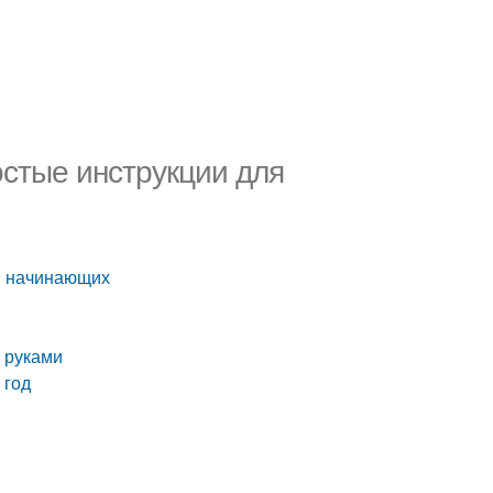
остые инструкции для
я начинающих
и руками
 год