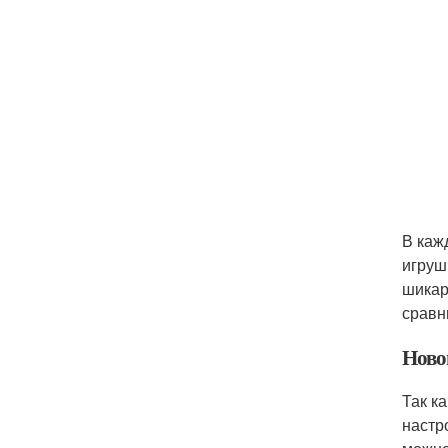
В каж
игруш
шикар
сравн
Ново
Так к
настр