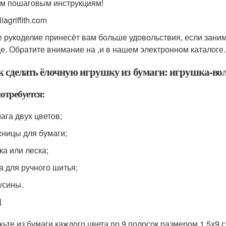
им пошаговым инструкциям!
liagriffith.com
 рукоделие принесёт вам больше удовольствия, если заним
е. Обратите внимание на ,и в нашем электронном каталоге.
ак сделать ёлочную игрушку из бумаги: игрушка-во
отребуется:
ага двух цветов;
ницы для бумаги;
ка или леска;
а для ручного шитья;
усины.
1
ьте из бумаги каждого цвета по 9 полосок размером 1,5х9 