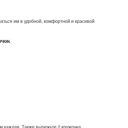
аться им в удобной, комфортной и красивой
лчок
см каждая. Также вырежьте 2 кружочка