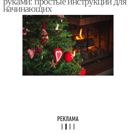
руками: простые инструкции для
начинающих
Новогодние шары
Елочные шары
Шар из бумаги
Шар в цветочках
Елочная игрушка-
Шар в технике
самоделка