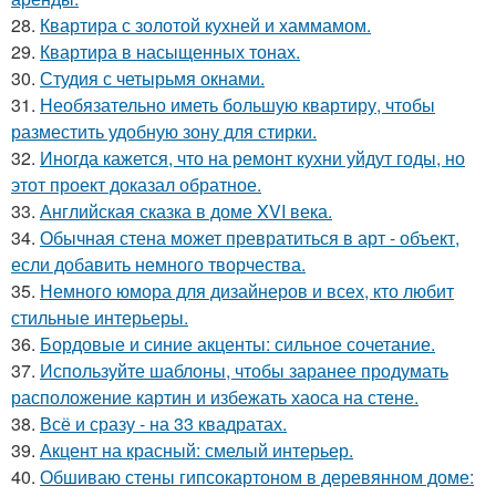
28.
Квартира с золотой кухней и хаммамом.
29.
Квартира в насыщенных тонах.
30.
Студия с четырьмя окнами.
31.
Необязательно иметь большую квартиру, чтобы
разместить удобную зону для стирки.
32.
Иногда кажется, что на ремонт кухни уйдут годы, но
этот проект доказал обратное.
33.
Английская сказка в доме XVI века.
34.
Обычная стена может превратиться в арт - объект,
если добавить немного творчества.
35.
Немного юмора для дизайнеров и всех, кто любит
стильные интерьеры.
36.
Бордовые и синие акценты: сильное сочетание.
37.
Используйте шаблоны, чтобы заранее продумать
расположение картин и избежать хаоса на стене.
38.
Всё и сразу - на 33 квадратах.
39.
Акцент на красный: смелый интерьер.
40.
Обшиваю стены гипсокартоном в деревянном доме: