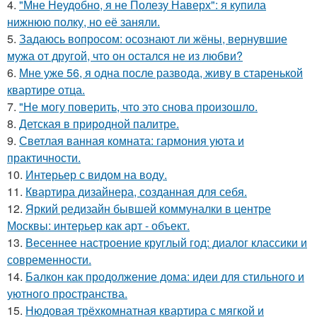
4.
"Мне Неудобно, я не Полезу Наверх": я купила
нижнюю полку, но её заняли.
5.
Задаюсь вопросом: осознают ли жёны, вернувшие
мужа от другой, что он остался не из любви?
6.
Мне уже 56, я одна после развода, живу в старенькой
квартире отца.
7.
"Не могу поверить, что это снова произошло.
8.
Детская в природной палитре.
9.
Светлая ванная комната: гармония уюта и
практичности.
10.
Интерьер с видом на воду.
11.
Квартира дизайнера, созданная для себя.
12.
Яркий редизайн бывшей коммуналки в центре
Москвы: интерьер как арт - объект.
13.
Весеннее настроение круглый год: диалог классики и
современности.
14.
Балкон как продолжение дома: идеи для стильного и
уютного пространства.
15.
Нюдовая трёхкомнатная квартира с мягкой и