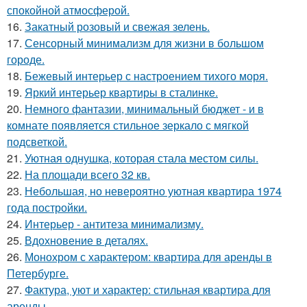
спокойной атмосферой.
16.
Закатный розовый и свежая зелень.
17.
Сенсорный минимализм для жизни в большом
городе.
18.
Бежевый интерьер с настроением тихого моря.
19.
Яркий интерьер квартиры в сталинке.
20.
Немного фантазии, минимальный бюджет - и в
комнате появляется стильное зеркало с мягкой
подсветкой.
21.
Уютная однушка, которая стала местом силы.
22.
На площади всего 32 кв.
23.
Небольшая, но невероятно уютная квартира 1974
года постройки.
24.
Интерьер - антитеза минимализму.
25.
Вдохновение в деталях.
26.
Монохром с характером: квартира для аренды в
Петербурге.
27.
Фактура, уют и характер: стильная квартира для
аренды.