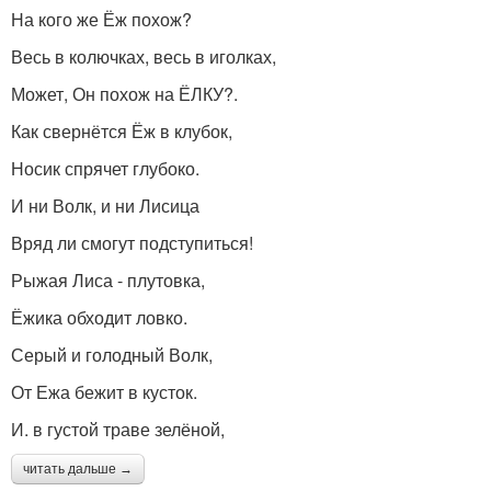
На кого же Ёж похож?
Весь в колючках, весь в иголках,
Может, Он похож на ЁЛКУ?.
Как свернётся Ёж в клубок,
Носик спрячет глубоко.
И ни Волк, и ни Лисица
Вряд ли смогут подступиться!
Рыжая Лиса - плутовка,
Ёжика обходит ловко.
Серый и голодный Волк,
От Ежа бежит в кусток.
И. в густой траве зелёной,
читать дальше →