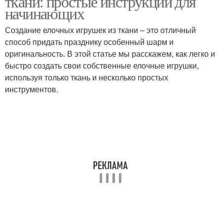
ткани: простые инструкции для
начинающих
Создание елочных игрушек из ткани – это отличный
способ придать празднику особенный шарм и
Елочная игрушка
Новогодние игрушки
оригинальность. В этой статье мы расскажем, как легко и
быстро создать свои собственные елочные игрушки,
используя только ткань и несколько простых
инструментов.
Игрушки на елку
Новогодняя игрушка
Снеговик из ткани
Мягкие игрушки
Бычок из ткани
Игрушки из лампочек