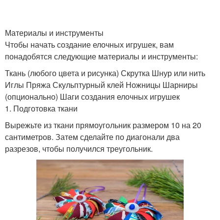
Руками/новогодняя
Материалы и инструменты
Медальон из ткани
игрушка
Чтобы начать создание елочных игрушек, вам
понадобятся следующие материалы и инструменты:
Ткань (любого цвета и рисунка) Скрутка Шнур или нить
Колокольчик из
Иглы Пряжа Скульптурный клей Ножницы Шарниры
Игрушки из фетра
хлопчатобумажной
(опционально) Шаги создания елочных игрушек
ткани
1. Подготовка ткани
Вырежьте из ткани прямоугольник размером 10 на 20
сантиметров. Затем сделайте по диагонали два
Игрушки в технике
Игрушки с кружевом
разрезов, чтобы получился треугольник.
Шары из ткани
Игрушки из флиса